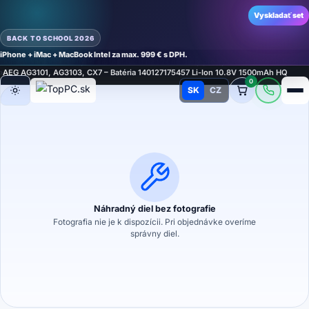
Vyskladať set
BACK TO SCHOOL 2026
iPhone + iMac + MacBook Intel za max. 999 € s DPH.
Domov
›
Náhradné diely
›
Príslušenstvo a náhradné diely pre vysávače
›
Batérie
›
Batérie
›
AEG AG3101, AG3103, CX7 – Batéria 140127175457 Li-Ion 10.8V 1500mAh HQ
0
SK
CZ
Režim
Náhradný diel bez fotografie
Fotografia nie je k dispozícii. Pri objednávke overíme
správny diel.