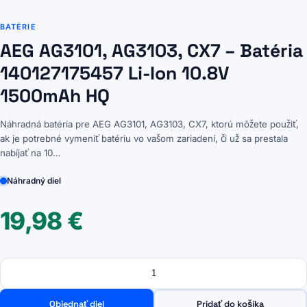
BATÉRIE
AEG AG3101, AG3103, CX7 – Batéria
140127175457 Li-Ion 10.8V
1500mAh HQ
Náhradná batéria pre AEG AG3101, AG3103, CX7, ktorú môžete použiť,
ak je potrebné vymeniť batériu vo vašom zariadení, či už sa prestala
nabíjať na 10…
Náhradný diel
19,98
€
Množstvo
množstvo
AEG
AG3101,
Objednať diel
Pridať do košíka