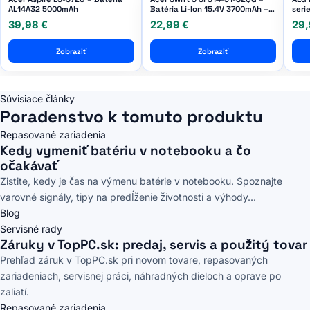
AL14A32 5000mAh
Batéria Li-Ion 15.4V 3700mAh –
seri
77050280 Genuine Service Pack
12.0
39,98 €
22,99 €
29,
Zobraziť
Zobraziť
Súvisiace články
Poradenstvo k tomuto produktu
Repasované zariadenia
Kedy vymeniť batériu v notebooku a čo
očakávať
Zistite, kedy je čas na výmenu batérie v notebooku. Spoznajte
varovné signály, tipy na predĺženie životnosti a výhody...
Blog
Servisné rady
Záruky v TopPC.sk: predaj, servis a použitý tovar
Prehľad záruk v TopPC.sk pri novom tovare, repasovaných
zariadeniach, servisnej práci, náhradných dieloch a oprave po
zaliatí.
Repasované zariadenia