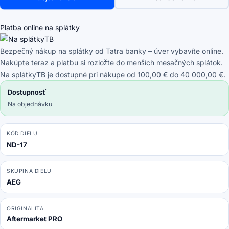
AG3103,
CX7
-
Platba online na splátky
Batéria
140127175457
Bezpečný nákup na splátky od Tatra banky – úver vybavíte online.
Li-
Nakúpte teraz a platbu si rozložte do menších mesačných splátok.
Ion
Na splátkyTB je dostupné pri nákupe od 100,00 € do 40 000,00 €.
10.8V
Dostupnosť
1500mAh
Na objednávku
HQ
KÓD DIELU
ND-17
SKUPINA DIELU
AEG
ORIGINALITA
Aftermarket PRO