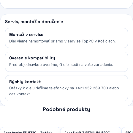
Servis, montáž a doručenie
Montáž v servise
Diel vieme namontovať priamo v servise TopPC v Košiciach.
Overenie kompatibility
Pred objednávkou overíme, či diel sedí na vaše zariadenie.
Rýchly kontakt
Otázky k dielu riešime telefonicky na +421 952 269 700 alebo
cez kontakt.
Podobné produkty
Acer Aspire E5-572G – Batéria
Acer Swift 3 SF314-51-82QG –
AEG 