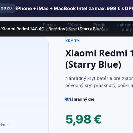
iPhone + iMac + MacBook Intel za max. 999 € s DP
 2026
Servis
Výkup
Predaj
Náhrad
Xiaomi Redmi 14C 4G – Batériový Kryt (Starry Blue)
›
zariadení
techniky
zariadení
diely
KRYTY
Xiaomi Redmi 1
(Starry Blue)
Náhradný kryt batérie pre Xiao
pôvodný kryt prasknutý, poškri
Náhradný diel
5,98
€
eríme