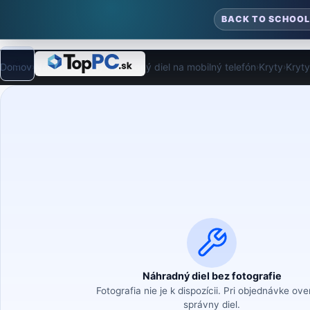
BACK TO SCHOOL
Domov
Náhradné diely
Náhradný diel na mobilný telefón
Kryty
Kryty
›
›
›
›
Režim
Náhradný diel bez fotografie
Fotografia nie je k dispozícii. Pri objednávke ov
správny diel.