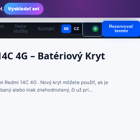
H.
Vyskladať set
né
Naše
Rezervovať
Kontakt
SK
CZ
0
služby
termín
4C 4G – Batériový Kryt
mi Redmi 14C 4G . Nový kryt môžete použiť, ak je
abaný alebo inak znehodnotený, či už pri…