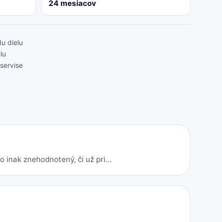
24 mesiacov
u dielu
lu
servise
o inak znehodnotený, či už pri…