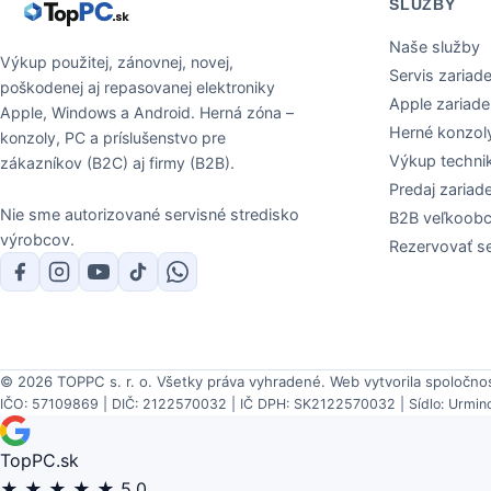
SLUŽBY
Naše služby
Výkup použitej, zánovnej, novej,
Servis zariade
poškodenej aj repasovanej elektroniky
Apple zariade
Apple, Windows a Android. Herná zóna –
Herné konzol
konzoly, PC a príslušenstvo pre
Výkup techni
zákazníkov (B2C) aj firmy (B2B).
Predaj zariade
Nie sme autorizované servisné stredisko
B2B veľkoob
výrobcov.
Rezervovať se
© 2026 TOPPC s. r. o. Všetky práva vyhradené.
Web vytvorila spoločno
IČO: 57109869 | DIČ: 2122570032 | IČ DPH: SK2122570032 | Sídlo: Urminc
TopPC.sk
★
★
★
★
★
5,0