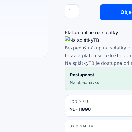
Množstvo
množstvo
Obje
Xiaomi
Redmi
14C
Platba online na splátky
4G
-
Bezpečný nákup na splátky od
Batériový
teraz a platbu si rozložte do
Kryt
Na splátkyTB je dostupné pri
(Starry
Dostupnosť
Blue)
Na objednávku
KÓD DIELU
ND-11890
ORIGINALITA