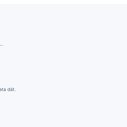
..
ata dát.