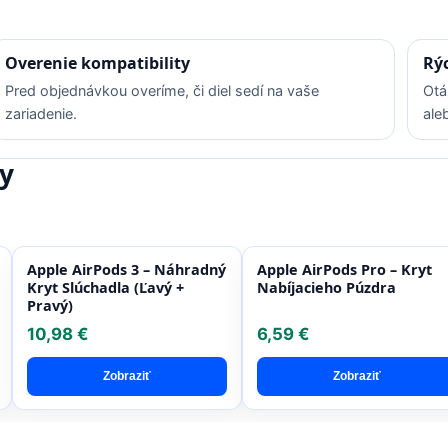
Overenie kompatibility
Rý
Pred objednávkou overíme, či diel sedí na vaše
Otá
zariadenie.
ale
y
Apple AirPods 3 – Náhradný
Apple AirPods Pro – Kryt
Kryt Slúchadla (Ľavý +
Nabíjacieho Púzdra
Pravý)
10,98 €
6,59 €
Zobraziť
Zobraziť