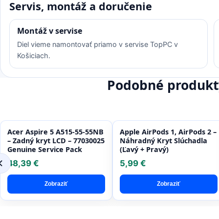
Servis, montáž a doručenie
Montáž v servise
Diel vieme namontovať priamo v servise TopPC v
Košiciach.
Podobné produkt
Acer Aspire 5 A515-55-55NB
Apple AirPods 1, AirPods 2 –
– Zadný kryt LCD – 77030025
Náhradný Kryt Slúchadla
Genuine Service Pack
(Ľavý + Pravý)
48,39 €
5,99 €
Zobraziť
Zobraziť