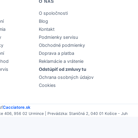
O NÁS
O spoločnosti
ní
Blog
nia
Kontakt
y
Podmienky servisu
ky
Obchodné podmienky
ní
Doprava a platba
chod
Reklamácie a vrátenie
rvis
Odstúpiť od zmluvy tu
Ochrana osobných údajov
Cookies
sť
Cacciatore.sk
e 406, 956 02 Urmince | Prevádzka: Staničná 2, 040 01 Košice - Juh