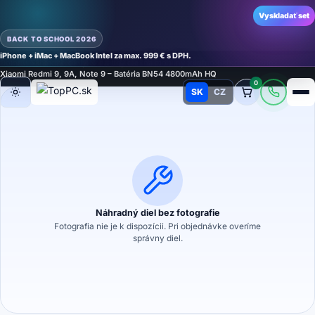
Vyskladať set
BACK TO SCHOOL 2026
iPhone + iMac + MacBook Intel za max. 999 € s DPH.
Domov
›
Náhradné diely
›
Náhradný diel na mobilný telefón
›
Batérie
›
Batérie
›
Xiaomi Redmi 9, 9A, Note 9 – Batéria BN54 4800mAh HQ
0
SK
CZ
Režim
Náhradný diel bez fotografie
Fotografia nie je k dispozícii. Pri objednávke overíme
správny diel.