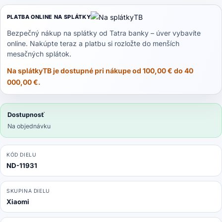
Note
PLATBA ONLINE NA SPLÁTKY
9
-
Bezpečný nákup na splátky od Tatra banky – úver vybavíte
online. Nakúpte teraz a platbu si rozložte do menších
Batéria
mesačných splátok.
BN54
4800mAh
Na splátkyTB je dostupné pri nákupe od 100,00 € do 40
HQ
000,00 €.
Dostupnosť
Na objednávku
KÓD DIELU
ND-11931
SKUPINA DIELU
Xiaomi