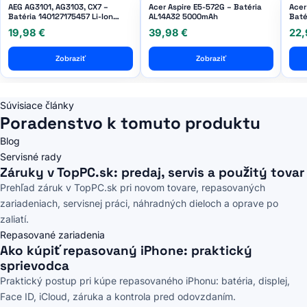
AEG AG3101, AG3103, CX7 –
Acer Aspire E5-572G – Batéria
Acer
Batéria 140127175457 Li-Ion
AL14A32 5000mAh
Baté
10.8V 1500mAh HQ
7705
19,98 €
39,98 €
22,
Zobraziť
Zobraziť
Súvisiace články
Poradenstvo k tomuto produktu
Blog
Servisné rady
Záruky v TopPC.sk: predaj, servis a použitý tovar
Prehľad záruk v TopPC.sk pri novom tovare, repasovaných
zariadeniach, servisnej práci, náhradných dieloch a oprave po
zaliatí.
Repasované zariadenia
Ako kúpiť repasovaný iPhone: praktický
sprievodca
Praktický postup pri kúpe repasovaného iPhonu: batéria, displej,
Face ID, iCloud, záruka a kontrola pred odovzdaním.