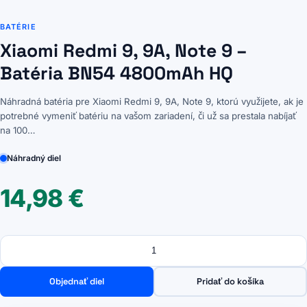
BATÉRIE
Xiaomi Redmi 9, 9A, Note 9 –
Batéria BN54 4800mAh HQ
Náhradná batéria pre Xiaomi Redmi 9, 9A, Note 9, ktorú využijete, ak je
potrebné vymeniť batériu na vašom zariadení, či už sa prestala nabíjať
na 100…
Náhradný diel
14,98
€
Množstvo
množstvo
Xiaomi
Redmi
Objednať diel
Pridať do košíka
9,
9A,