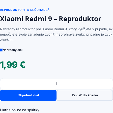
REPRODUKTORY A SLÚCHADLÁ
Xiaomi Redmi 9 – Reproduktor
Náhradný reproduktor pre Xiaomi Redmi 9, ktorý využijete v prípade, ak
nepočujete svoje zariadenie zvoniť, neprehráva zvuky, prípadne je zvuk
zhoršen…
Náhradný diel
1,99
€
Množstvo
množstvo
Xiaomi
Redmi
Objednať diel
Pridať do košíka
9
-
Reproduktor
Platba online na splátky