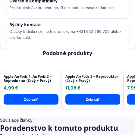
Overenie kompatibility
Pred objednávkou overíme, či diel sedí na vaše zariadenie.
Rýchly kontakt
Otázky k dielu riešime telefonicky na +421 952 269 700 alebo
cez kontakt.
Podobné produkty
Apple AirPods 1, AirPods 2 –
Apple AirPods 3 – Reproduktor
Appl
Reproduktor (Ľavý + Pravý)
(Ľavý + Pravý)
Repr
4,99 €
11,98 €
7,9
Zobraziť
Zobraziť
Súvisiace články
Poradenstvo k tomuto produktu