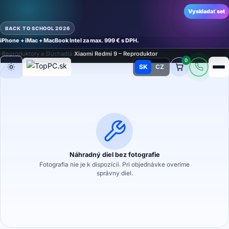
Vyskladať set
BACK TO SCHOOL 2026
iPhone + iMac + MacBook Intel za max. 999 € s DPH.
Domov
›
Náhradné diely
›
Náhradný diel na mobilný telefón
›
Reproduktory a Slúchadlá
›
Reproduktory a Slúchadlá
›
Xiaomi Redmi 9 – Reproduktor
0
SK
CZ
Režim
Náhradný diel bez fotografie
Fotografia nie je k dispozícii. Pri objednávke overíme
správny diel.