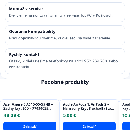
Montáž v servise
Diel vieme namontovať priamo v servise TopPC v Košiciach.
Overenie kompatibility
Pred objednávkou overíme, či diel sedí na vaše zariadenie.
Rýchly kontakt
Otázky k dielu riešime telefonicky na +421 952 269 700 alebo
cez kontakt.
Podobné produkty
Acer Aspire 5 A515-55-55NB –
Apple AirPods 1, AirPods 2 –
Appl
Zadný kryt LCD – 77030025
Náhradný Kryt Slúchadla (Ľavý
Kryt
Genuine Service Pack
+ Pravý)
48,39 €
5,99 €
10,
Zobraziť
Zobraziť