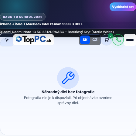
Vyskladať set
BACK TO SCHOOL 2026
iPhone + iMac + MacBook Intel za max. 999 € s DPH.
Domov
›
Náhradné diely
›
Náhradný diel na mobilný telefón
›
Kryty
›
Kryty
›
Xiaomi Redmi Note 13 5G 2312DRAABC – Batériový Kryt (Arctic White)
0
SK
CZ
Režim
Náhradný diel bez fotografie
Fotografia nie je k dispozícii. Pri objednávke overíme
správny diel.