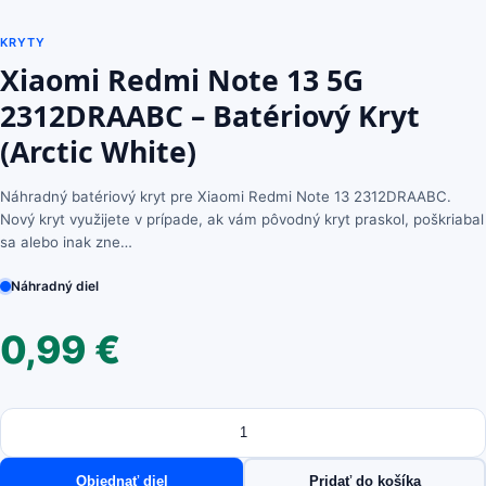
KRYTY
Xiaomi Redmi Note 13 5G
2312DRAABC – Batériový Kryt
(Arctic White)
Náhradný batériový kryt pre Xiaomi Redmi Note 13 2312DRAABC.
Nový kryt využijete v prípade, ak vám pôvodný kryt praskol, poškriabal
sa alebo inak zne…
Náhradný diel
0,99
€
Množstvo
množstvo
Xiaomi
Redmi
Objednať diel
Pridať do košíka