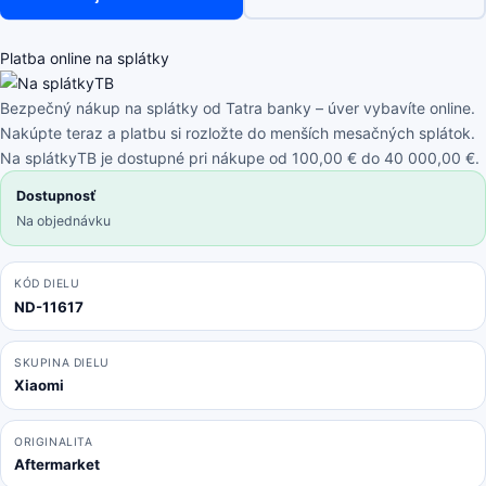
Note
13
5G
Platba online na splátky
2312DRAABC
-
Bezpečný nákup na splátky od Tatra banky – úver vybavíte online.
Batériový
Nakúpte teraz a platbu si rozložte do menších mesačných splátok.
Kryt
Na splátkyTB je dostupné pri nákupe od 100,00 € do 40 000,00 €.
(Arctic
Dostupnosť
White)
Na objednávku
KÓD DIELU
ND-11617
SKUPINA DIELU
Xiaomi
ORIGINALITA
Aftermarket