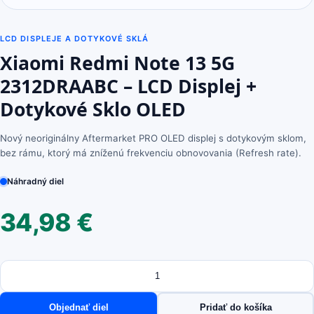
LCD DISPLEJE A DOTYKOVÉ SKLÁ
Xiaomi Redmi Note 13 5G
2312DRAABC – LCD Displej +
Dotykové Sklo OLED
Nový neoriginálny Aftermarket PRO OLED displej s dotykovým sklom,
bez rámu, ktorý má zníženú frekvenciu obnovovania (Refresh rate).
Náhradný diel
34,98
€
Množstvo
množstvo
Xiaomi
Redmi
Objednať diel
Pridať do košíka