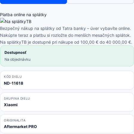
Note
13
5G
Platba online na splátky
2312DRAABC
-
Bezpečný nákup na splátky od Tatra banky – úver vybavíte online.
LCD
Nakúpte teraz a platbu si rozložte do menších mesačných splátok.
Displej
Na splátkyTB je dostupné pri nákupe od 100,00 € do 40 000,00 €.
+
Dostupnosť
Dotykové
Na objednávku
Sklo
OLED
KÓD DIELU
ND-11618
SKUPINA DIELU
Xiaomi
ORIGINALITA
Aftermarket PRO