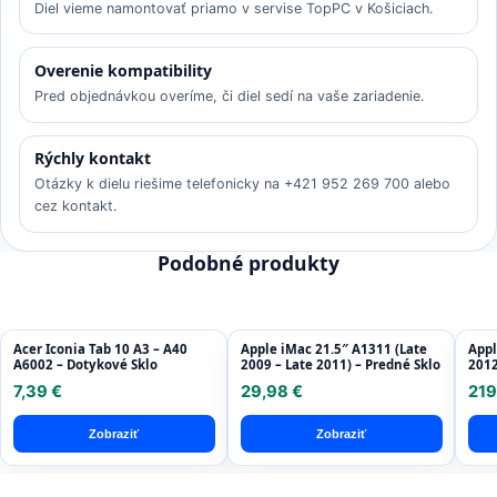
Diel vieme namontovať priamo v servise TopPC v Košiciach.
Overenie kompatibility
Pred objednávkou overíme, či diel sedí na vaše zariadenie.
Rýchly kontakt
Otázky k dielu riešime telefonicky na +421 952 269 700 alebo
cez kontakt.
Podobné produkty
Acer Iconia Tab 10 A3 – A40
Apple iMac 21.5″ A1311 (Late
Appl
A6002 – Dotykové Sklo
2009 – Late 2011) – Predné Sklo
2012
Disp
7,39 €
29,98 €
219
Refu
Zobraziť
Zobraziť