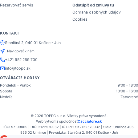
Rezervovať servis
Odstúpiť od zmluvy tu
Ochrana osobných údajov
Cookies
KONTAKT
Staničná 2, 040 01 Košice - Juh
Navigovať k nám
+421 952 269 700
info@toppc.sk
OTVÁRACIE HODINY
Pondelok – Piatok
9:00 – 18:00
Sobota
10:00 – 16:00
Nedeľa
Zatvorené
© 2026 TOPPC s. r. o. Všetky práva vyhradené.
Web vytvorila spoločnosť
Cacciatore.sk
IČO: 57109869 | DIČ: 2122570032 | IČ DPH: SK2122570032 | Sídlo: Urmince 406,
956 02 Urmince | Prevádzka: Staničná 2, 040 01 Košice - Juh