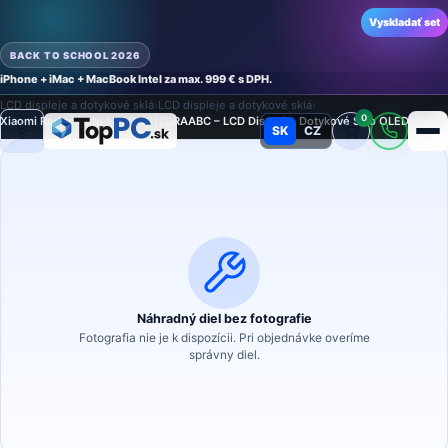
Vyskladať set
BACK TO SCHOOL 2026
iPhone + iMac + MacBook Intel za max. 999 € s DPH.
Domov
›
Náhradné diely
›
Náhradný diel na mobilný telefón
›
LCD displeje a dotykové sklá
›
LCD displeje a dotykové sklá
›
0
Xiaomi Redmi Note 13 5G 2312DRAABC – LCD Displej + Dotykové Sklo OLED
SK
CZ
Režim
Náhradný diel bez fotografie
Fotografia nie je k dispozícii. Pri objednávke overíme
správny diel.