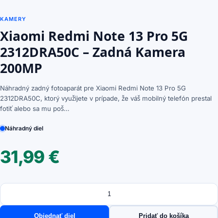
KAMERY
Xiaomi Redmi Note 13 Pro 5G
2312DRA50C – Zadná Kamera
200MP
Náhradný zadný fotoaparát pre Xiaomi Redmi Note 13 Pro 5G
2312DRA50C, ktorý využijete v prípade, že váš mobilný telefón prestal
fotiť alebo sa mu poš…
Náhradný diel
31,99
€
Množstvo
množstvo
Xiaomi
Redmi
Objednať diel
Pridať do košíka