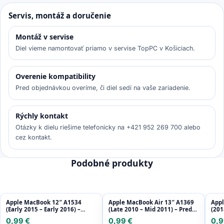
Servis, montáž a doručenie
Montáž v servise
Diel vieme namontovať priamo v servise TopPC v Košiciach.
Overenie kompatibility
Pred objednávkou overíme, či diel sedí na vaše zariadenie.
Rýchly kontakt
Otázky k dielu riešime telefonicky na +421 952 269 700 alebo
cez kontakt.
Podobné produkty
Apple MacBook 12″ A1534
Apple MacBook Air 13″ A1369
Appl
(Early 2015 – Early 2016) –
(Late 2010 – Mid 2011) – Predná
(201
Kamera
Kamera
0,99 €
0,99 €
0,9