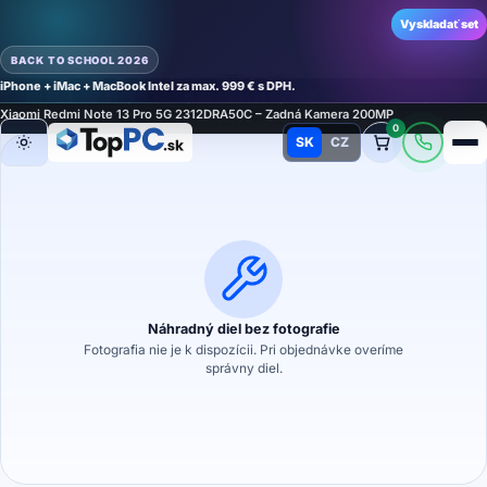
Vyskladať set
BACK TO SCHOOL 2026
iPhone + iMac + MacBook Intel za max. 999 € s DPH.
Domov
›
Náhradné diely
›
Náhradný diel na mobilný telefón
›
Kamery
›
Kamery
›
Xiaomi Redmi Note 13 Pro 5G 2312DRA50C – Zadná Kamera 200MP
0
SK
CZ
Režim
Náhradný diel bez fotografie
Fotografia nie je k dispozícii. Pri objednávke overíme
správny diel.