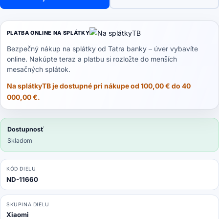
Note
13
Pro
PLATBA ONLINE NA SPLÁTKY
5G
Bezpečný nákup na splátky od Tatra banky – úver vybavíte
2312DRA50C
online. Nakúpte teraz a platbu si rozložte do menších
-
mesačných splátok.
Zadná
Kamera
Na splátkyTB je dostupné pri nákupe od 100,00 € do 40
200MP
000,00 €.
Dostupnosť
Skladom
KÓD DIELU
ND-11660
SKUPINA DIELU
Xiaomi