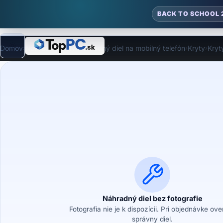
BACK TO SCHOOL 
Domov
Náhradné diely
Náhradný diel na mobilný telefón
Kryty
Kryt
›
›
›
›
Režim
Náhradný diel bez fotografie
Fotografia nie je k dispozícii. Pri objednávke ov
správny diel.