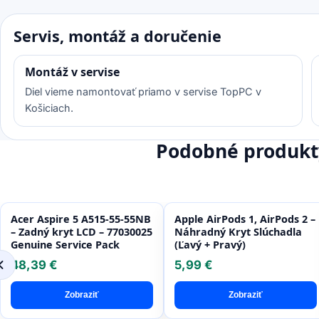
Servis, montáž a doručenie
Montáž v servise
Diel vieme namontovať priamo v servise TopPC v
Košiciach.
Podobné produkt
Acer Aspire 5 A515-55-55NB
Apple AirPods 1, AirPods 2 –
– Zadný kryt LCD – 77030025
Náhradný Kryt Slúchadla
Genuine Service Pack
(Ľavý + Pravý)
48,39 €
5,99 €
Zobraziť
Zobraziť