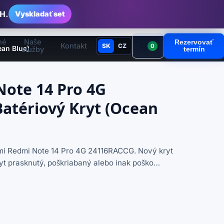
H.
Vyskladať set
né
Naše
Rezervovať
Kontakt
SK
CZ
0
ean Blue)
služby
termín
Note 14 Pro 4G
atériový Kryt (Ocean
omi Redmi Note 14 Pro 4G 24116RACCG. Nový kryt
ryt prasknutý, poškriabaný alebo inak poško…