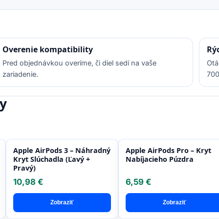
Overenie kompatibility
Rý
Pred objednávkou overíme, či diel sedí na vaše
Otá
zariadenie.
700
y
Apple AirPods 3 – Náhradný
Apple AirPods Pro – Kryt
Kryt Slúchadla (Ľavý +
Nabíjacieho Púzdra
Pravý)
10,98 €
6,59 €
Zobraziť
Zobraziť