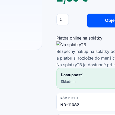
Množstvo
množstvo
Obje
Xiaomi
Redmi
Note
Platba online na splátky
14
Pro
Bezpečný nákup na splátky od 
4G
a platbu si rozložte do menší
24116RACCG
Na splátkyTB je dostupné pri
-
Dostupnosť
Batériový
Skladom
Kryt
(Ocean
Blue)
KÓD DIELU
ND-11682