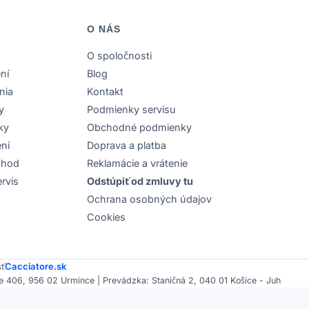
O NÁS
O spoločnosti
ní
Blog
nia
Kontakt
y
Podmienky servisu
ky
Obchodné podmienky
ení
Doprava a platba
chod
Reklamácie a vrátenie
rvis
Odstúpiť od zmluvy tu
Ochrana osobných údajov
Cookies
sť
Cacciatore.sk
 406, 956 02 Urmince | Prevádzka: Staničná 2, 040 01 Košice - Juh