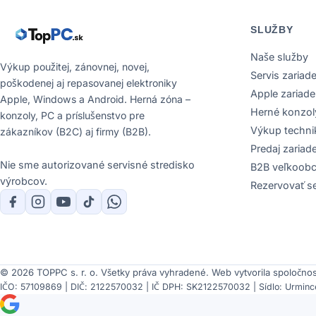
SLUŽBY
Naše služby
Výkup použitej, zánovnej, novej,
Servis zariade
poškodenej aj repasovanej elektroniky
Apple zariade
Apple, Windows a Android. Herná zóna –
Herné konzol
konzoly, PC a príslušenstvo pre
Výkup techni
zákazníkov (B2C) aj firmy (B2B).
Predaj zariad
Nie sme autorizované servisné stredisko
B2B veľkoob
výrobcov.
Rezervovať se
© 2026 TOPPC s. r. o. Všetky práva vyhradené.
Web vytvorila spoločno
IČO: 57109869 | DIČ: 2122570032 | IČ DPH: SK2122570032 | Sídlo: Urmince