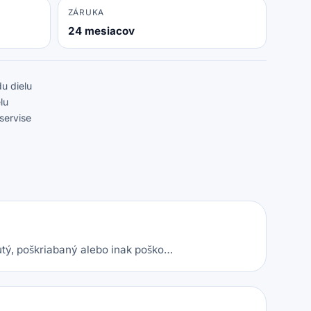
ZÁRUKA
24 mesiacov
u dielu
lu
servise
utý, poškriabaný alebo inak poško…