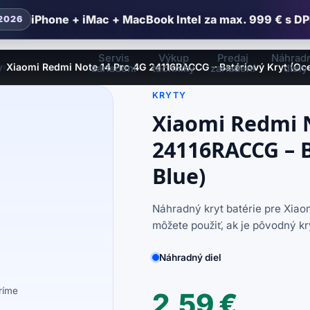
iPhone + iMac + MacBook Intel za max. 999 € s DP
2026
Servis
Výkup
Predaj
Náhrad
y
Xiaomi Redmi Note 14 Pro 4G 24116RACCG – Batériový Kryt (Oc
›
zariadení
techniky
zariadení
diely
KRYTY
Xiaomi Redmi 
24116RACCG – B
Blue)
Náhradný kryt batérie pre Xia
môžete použiť, ak je pôvodný k
Náhradný diel
eríme
2,59
€