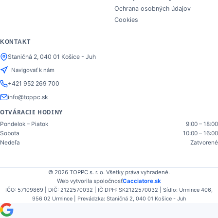
Ochrana osobných údajov
Cookies
KONTAKT
Staničná 2, 040 01 Košice - Juh
Navigovať k nám
+421 952 269 700
info@toppc.sk
OTVÁRACIE HODINY
Pondelok – Piatok
9:00 – 18:00
Sobota
10:00 – 16:00
Nedeľa
Zatvorené
© 2026 TOPPC s. r. o. Všetky práva vyhradené.
Web vytvorila spoločnosť
Cacciatore.sk
IČO: 57109869 | DIČ: 2122570032 | IČ DPH: SK2122570032 | Sídlo: Urmince 406,
956 02 Urmince | Prevádzka: Staničná 2, 040 01 Košice - Juh