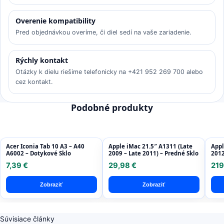
Overenie kompatibility
Pred objednávkou overíme, či diel sedí na vaše zariadenie.
Rýchly kontakt
Otázky k dielu riešime telefonicky na +421 952 269 700 alebo
cez kontakt.
Podobné produkty
Acer Iconia Tab 10 A3 – A40
Apple iMac 21.5″ A1311 (Late
Appl
A6002 – Dotykové Sklo
2009 – Late 2011) – Predné Sklo
2012
Disp
7,39 €
29,98 €
219
Refu
Zobraziť
Zobraziť
Súvisiace články