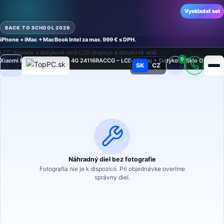
Vyskladať set
BACK TO SCHOOL 2026
iPhone + iMac + MacBook Intel za max. 999 € s DPH.
Domov
›
Náhradné diely
›
Náhradný diel na mobilný telefón
›
LCD displeje a dotykové sklá
›
LCD displeje a dotykové sklá
›
0
Xiaomi Redmi Note 14 Pro 4G 24116RACCG – LCD Displej + Dotykové Sklo OLED
SK
CZ
Režim
Náhradný diel bez fotografie
Fotografia nie je k dispozícii. Pri objednávke overíme
správny diel.