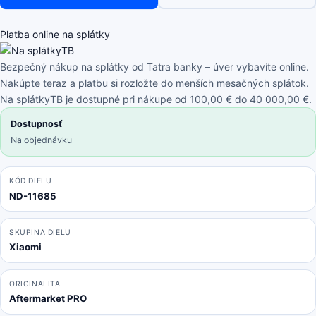
Note
14
Pro
Platba online na splátky
4G
24116RACCG
Bezpečný nákup na splátky od Tatra banky – úver vybavíte online.
-
Nakúpte teraz a platbu si rozložte do menších mesačných splátok.
LCD
Na splátkyTB je dostupné pri nákupe od 100,00 € do 40 000,00 €.
Displej
Dostupnosť
+
Na objednávku
Dotykové
Sklo
OLED
KÓD DIELU
ND-11685
SKUPINA DIELU
Xiaomi
ORIGINALITA
Aftermarket PRO