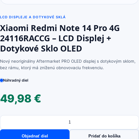
LCD DISPLEJE A DOTYKOVÉ SKLÁ
Xiaomi Redmi Note 14 Pro 4G
24116RACCG – LCD Displej +
Dotykové Sklo OLED
Nový neoriginálny Aftermarket PRO OLED displej s dotykovým sklom,
bez rámu, ktorý má zníženú obnovovaciu frekvenciu.
Náhradný diel
49,98
€
Množstvo
množstvo
Xiaomi
Redmi
Objednať diel
Pridať do košíka