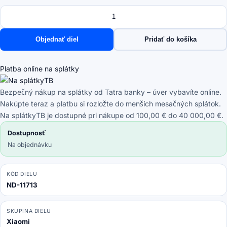
Množstvo
množstvo
Xiaomi
Redmi
Objednať diel
Pridať do košíka
Note
14
Pro+
Platba online na splátky
5G
24094RAD4G
Bezpečný nákup na splátky od Tatra banky – úver vybavíte online.
-
Nakúpte teraz a platbu si rozložte do menších mesačných splátok.
Nabíjací
Na splátkyTB je dostupné pri nákupe od 100,00 € do 40 000,00 €.
Konektor
Dostupnosť
PCB
Na objednávku
Doska
+
SIM
KÓD DIELU
ND-11713
Čítač
-
5600200O16U00
SKUPINA DIELU
Genuine
Xiaomi