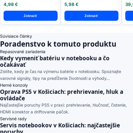
7703
4,98 €
5,98 €
39,
Pac
Zobraziť
Zobraziť
Súvisiace články
Poradenstvo k tomuto produktu
Repasované zariadenia
Kedy vymeniť batériu v notebooku a čo
očakávať
Zistite, kedy je čas na výmenu batérie v notebooku. Spoznajte
varovné signály, tipy na predĺženie životnosti a výhody...
Herné konzoly
Oprava PS5 v Košiciach: prehrievanie, hluk a
ovládače
Najčastejšie poruchy PS5 v praxi: prehrievanie, hlučnosť, čistenie,
HDMI konektor a driftovanie páčok.
Servisné rady
Servis notebookov v Košiciach: najčastejšie
poruchy