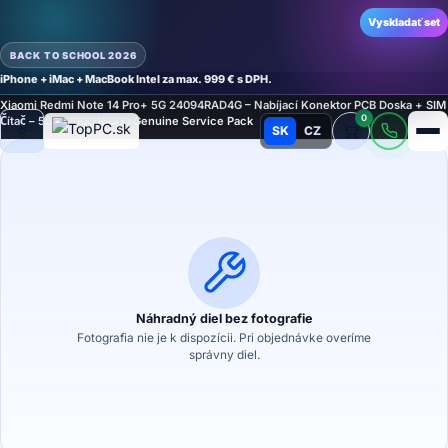
Vyskladať set
BACK TO SCHOOL 2026
iPhone + iMac + MacBook Intel za max. 999 € s DPH.
Domov
›
Náhradné diely
›
Náhradný diel na mobilný telefón
›
Konektory
›
Konektory
›
Xiaomi Redmi Note 14 Pro+ 5G 24094RAD4G – Nabíjací Konektor PCB Doska + SIM
0
Čítač – 5600200O16U00 Genuine Service Pack
SK
CZ
Režim
Náhradný diel bez fotografie
Fotografia nie je k dispozícii. Pri objednávke overíme
správny diel.