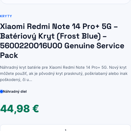
KRYTY
Xiaomi Redmi Note 14 Pro+ 5G –
Batériový Kryt (Frost Blue) –
5600220O16U00 Genuine Service
Pack
Náhradný kryt batérie pre Xiaomi Redmi Note 14 Pro+ 5G. Nový kryt
môžete použiť, ak je pôvodný kryt prasknutý, poškriabaný alebo inak
poškodený, či u…
Náhradný diel
44,98
€
Množstvo
množstvo