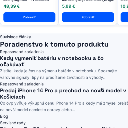
Genuine Service Pack
Pravý)
48,39 €
5,99 €
10,
Zobraziť
Zobraziť
Súvisiace články
Poradenstvo k tomuto produktu
Repasované zariadenia
Kedy vymeniť batériu v notebooku a čo
očakávať
Zistite, kedy je čas na výmenu batérie v notebooku. Spoznajte
varovné signály, tipy na predĺženie životnosti a výhody...
Repasované zariadenia
Predaj iPhone 14 Pro a prechod na novší model v
Košiciach
Čo ovplyvňuje výkupnú cenu iPhone 14 Pro a kedy má zmysel prejsť
na novší model namiesto opravy alebo...
Blog
Servisné rady