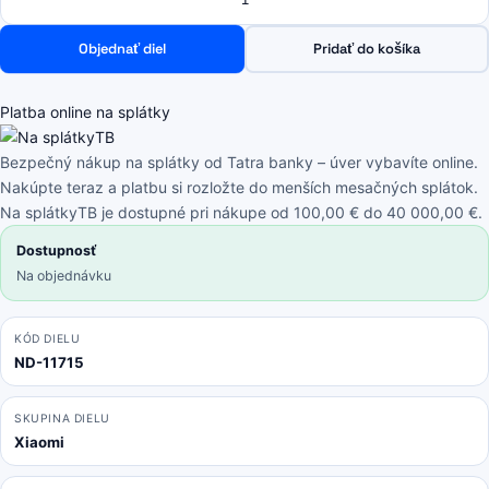
Xiaomi
Redmi
Objednať diel
Pridať do košíka
Note
14
Pro+
Platba online na splátky
5G
-
Bezpečný nákup na splátky od Tatra banky – úver vybavíte online.
Batériový
Nakúpte teraz a platbu si rozložte do menších mesačných splátok.
Kryt
Na splátkyTB je dostupné pri nákupe od 100,00 € do 40 000,00 €.
(Frost
Dostupnosť
Blue)
Na objednávku
-
5600220O16U00
Genuine
KÓD DIELU
ND-11715
Service
Pack
SKUPINA DIELU
Xiaomi