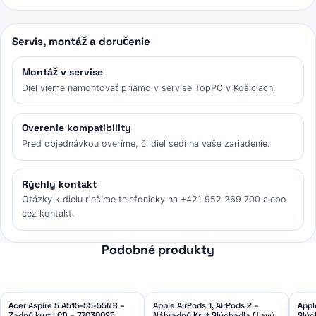
Servis, montáž a doručenie
Montáž v servise
Diel vieme namontovať priamo v servise TopPC v Košiciach.
Overenie kompatibility
Pred objednávkou overíme, či diel sedí na vaše zariadenie.
Rýchly kontakt
Otázky k dielu riešime telefonicky na +421 952 269 700 alebo
cez kontakt.
Podobné produkty
Acer Aspire 5 A515-55-55NB –
Apple AirPods 1, AirPods 2 –
Appl
Zadný kryt LCD – 77030025
Náhradný Kryt Slúchadla (Ľavý +
Slúc