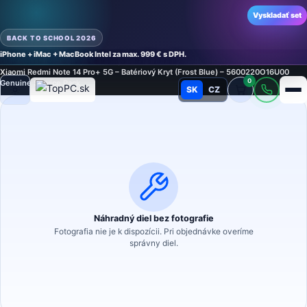
Vyskladať set
BACK TO SCHOOL 2026
iPhone + iMac + MacBook Intel za max. 999 € s DPH.
Domov
›
Náhradné diely
›
Náhradný diel na mobilný telefón
›
Kryty
›
Kryty
›
Xiaomi Redmi Note 14 Pro+ 5G – Batériový Kryt (Frost Blue) – 5600220O16U00
0
Genuine Service Pack
SK
CZ
Režim
Náhradný diel bez fotografie
Fotografia nie je k dispozícii. Pri objednávke overíme
správny diel.