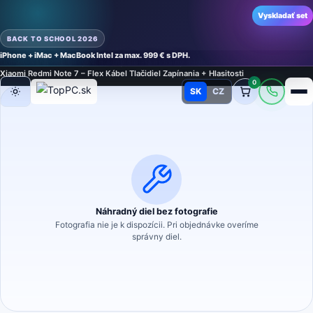
Vyskladať set
BACK TO SCHOOL 2026
iPhone + iMac + MacBook Intel za max. 999 € s DPH.
Domov
›
Náhradné diely
›
Náhradný diel na mobilný telefón
›
Flex Káble
›
Flex Káble
›
Xiaomi Redmi Note 7 – Flex Kábel Tlačidiel Zapínania + Hlasitosti
0
SK
CZ
Režim
Náhradný diel bez fotografie
Fotografia nie je k dispozícii. Pri objednávke overíme
správny diel.