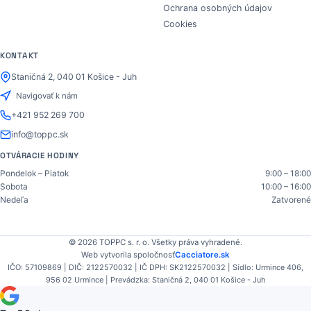
Ochrana osobných údajov
Cookies
KONTAKT
Staničná 2, 040 01 Košice - Juh
Navigovať k nám
+421 952 269 700
info@toppc.sk
OTVÁRACIE HODINY
Pondelok – Piatok
9:00 – 18:00
Sobota
10:00 – 16:00
Nedeľa
Zatvorené
© 2026 TOPPC s. r. o. Všetky práva vyhradené.
Web vytvorila spoločnosť
Cacciatore.sk
IČO: 57109869 | DIČ: 2122570032 | IČ DPH: SK2122570032 | Sídlo: Urmince 406,
956 02 Urmince | Prevádzka: Staničná 2, 040 01 Košice - Juh