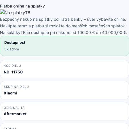
-
Platba online na splátky
Flex
Kábel
Bezpečný nákup na splátky od Tatra banky – úver vybavíte online.
Tlačidiel
Nakúpte teraz a platbu si rozložte do menších mesačných splátok.
Zapínania
Na splátkyTB je dostupné pri nákupe od 100,00 € do 40 000,00 €.
+
Dostupnosť
Hlasitosti
Skladom
KÓD DIELU
ND-11750
SKUPINA DIELU
Xiaomi
ORIGINALITA
Aftermarket
ZÁRUKA