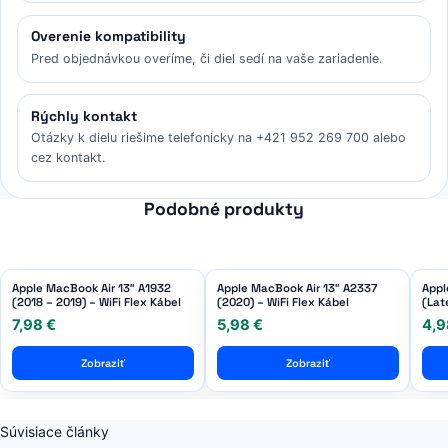
Overenie kompatibility
Pred objednávkou overíme, či diel sedí na vaše zariadenie.
Rýchly kontakt
Otázky k dielu riešime telefonicky na +421 952 269 700 alebo
cez kontakt.
Podobné produkty
Apple MacBook Air 13″ A1932
Apple MacBook Air 13″ A2337
Appl
(2018 – 2019) – WiFi Flex Kábel
(2020) – WiFi Flex Kábel
(Lat
Flex
7,98 €
5,98 €
4,9
Zobraziť
Zobraziť
Súvisiace články