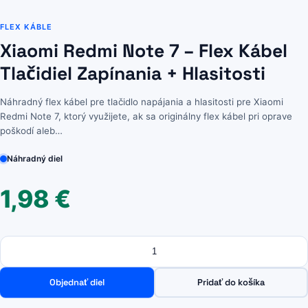
FLEX KÁBLE
Xiaomi Redmi Note 7 – Flex Kábel
Tlačidiel Zapínania + Hlasitosti
Náhradný flex kábel pre tlačidlo napájania a hlasitosti pre Xiaomi
Redmi Note 7, ktorý využijete, ak sa originálny flex kábel pri oprave
poškodí aleb…
Náhradný diel
1,98
€
Množstvo
množstvo
Xiaomi
Redmi
Objednať diel
Pridať do košíka
Note
7