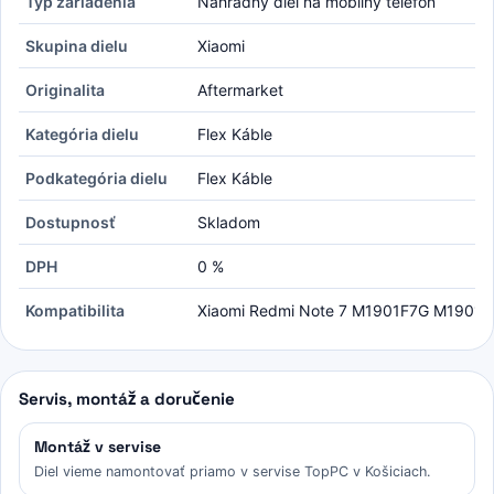
Typ zariadenia
Náhradný diel na mobilný telefón
Skupina dielu
Xiaomi
Originalita
Aftermarket
Kategória dielu
Flex Káble
Podkategória dielu
Flex Káble
Dostupnosť
Skladom
DPH
0 %
Kompatibilita
Xiaomi Redmi Note 7 M1901F7G M1901F
Servis, montáž a doručenie
Montáž v servise
Diel vieme namontovať priamo v servise TopPC v Košiciach.