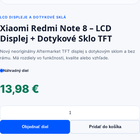
LCD DISPLEJE A DOTYKOVÉ SKLÁ
Xiaomi Redmi Note 8 – LCD
Displej + Dotykové Sklo TFT
Nový neoriginálny Aftermarket TFT displej s dotykovým sklom a bez
rámu. Má rozdiely vo funkčnosti, kvalite alebo vzhľade.
Náhradný diel
13,98
€
Množstvo
množstvo
Xiaomi
Redmi
Objednať diel
Pridať do košíka
Note
8