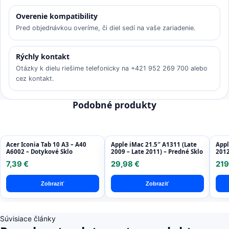
Overenie kompatibility
Pred objednávkou overíme, či diel sedí na vaše zariadenie.
Rýchly kontakt
Otázky k dielu riešime telefonicky na +421 952 269 700 alebo
cez kontakt.
Podobné produkty
Acer Iconia Tab 10 A3 – A40
Apple iMac 21.5″ A1311 (Late
Appl
A6002 – Dotykové Sklo
2009 – Late 2011) – Predné Sklo
2012
Disp
7,39 €
29,98 €
219
Refu
Zobraziť
Zobraziť
Súvisiace články