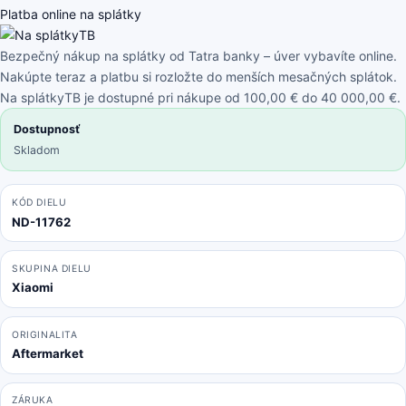
-
Platba online na splátky
LCD
Displej
Bezpečný nákup na splátky od Tatra banky – úver vybavíte online.
+
Nakúpte teraz a platbu si rozložte do menších mesačných splátok.
Dotykové
Na splátkyTB je dostupné pri nákupe od 100,00 € do 40 000,00 €.
Sklo
Dostupnosť
TFT
Skladom
KÓD DIELU
ND-11762
SKUPINA DIELU
Xiaomi
ORIGINALITA
Aftermarket
ZÁRUKA