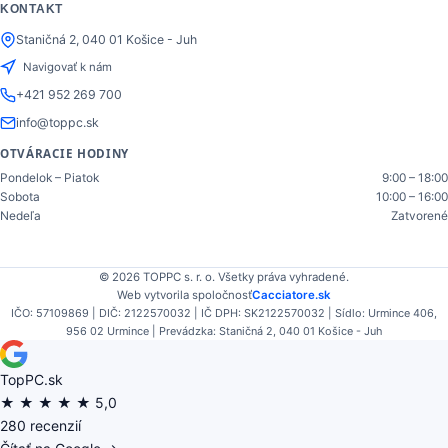
KONTAKT
Staničná 2, 040 01 Košice - Juh
Navigovať k nám
+421 952 269 700
info@toppc.sk
OTVÁRACIE HODINY
Pondelok – Piatok
9:00 – 18:00
Sobota
10:00 – 16:00
Nedeľa
Zatvorené
© 2026 TOPPC s. r. o. Všetky práva vyhradené.
Web vytvorila spoločnosť
Cacciatore.sk
IČO: 57109869 | DIČ: 2122570032 | IČ DPH: SK2122570032 | Sídlo: Urmince 406,
956 02 Urmince | Prevádzka: Staničná 2, 040 01 Košice - Juh
TopPC.sk
★
★
★
★
★
5,0
280 recenzií