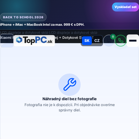
Vyskladať set
BACK TO SCHOOL 2026
iPhone + iMac + MacBook Intel za max. 999 € s DPH.
Domov
›
Náhradné diely
›
Náhradný diel na mobilný telefón
›
LCD displeje a dotykové sklá
›
LCD displeje a dotykové sklá
›
0
Xiaomi Redmi Note 8 – LCD Displej + Dotykové Sklo TFT
SK
CZ
Režim
Náhradný diel bez fotografie
Fotografia nie je k dispozícii. Pri objednávke overíme
správny diel.