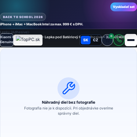
Vyskladať set
BACK TO SCHOOL 2026
iPhone + iMac + MacBook Intel za max. 999 € s DPH.
Domov
›
Náhradné diely
›
Náhradný diel na mobilný telefón
›
Lepky (Adhesive)
›
Lepky (Adhesive)
›
0
Xiaomi Redmi Note 8 Pro – Lepka pod Batériový Kryt Adhesive – 320802400049
SK
CZ
Režim
Genuine Service Pack
Náhradný diel bez fotografie
Fotografia nie je k dispozícii. Pri objednávke overíme
správny diel.