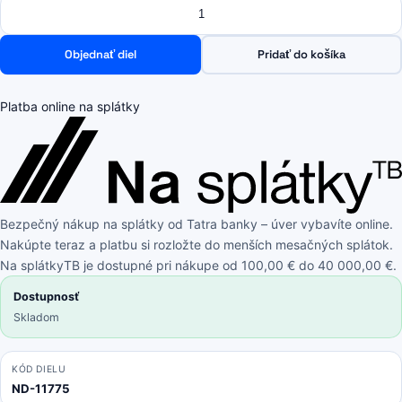
Množstvo
množstvo
Xiaomi
Redmi
Objednať diel
Pridať do košíka
Note
8
Pro
Platba online na splátky
-
Lepka
pod
Batériový
Kryt
Bezpečný nákup na splátky od Tatra banky – úver vybavíte online.
Adhesive
Nakúpte teraz a platbu si rozložte do menších mesačných splátok.
-
Na splátkyTB je dostupné pri nákupe od 100,00 € do 40 000,00 €.
320802400049
Genuine
Dostupnosť
Service
Skladom
Pack
KÓD DIELU
ND-11775