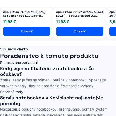
Apple iMac 21.5″ A2116 (2019) –
Apple iMac 24″ M1 A2438, A2439
Appl
Set Lepiek pod LCD Displej
(2021) – Set Lepiek pod LCD
2017
Adhesive
Displej Adhesive
Disp
11,98 €
11,98 €
3,9
Zobraziť
Zobraziť
Súvisiace články
Poradenstvo k tomuto produktu
Repasované zariadenia
Kedy vymeniť batériu v notebooku a čo
očakávať
Zistite, kedy je čas na výmenu batérie v notebooku. Spoznajte
varovné signály, tipy na predĺženie životnosti a výhody...
Servisné rady
Servis notebookov v Košiciach: najčastejšie
poruchy
Najčastejšie poruchy notebookov: prehrievanie, pomalý systém,
poškodený displej, batéria, klávesnica, nabíjanie a strata dát.