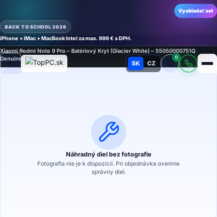
Vyskladať set
BACK TO SCHOOL 2026
iPhone + iMac + MacBook Intel za max. 999 € s DPH.
Domov
›
Náhradné diely
›
Náhradný diel na mobilný telefón
›
Kryty
›
Batériový Kryt
›
Xiaomi Redmi Note 9 Pro – Batériový Kryt (Glacier White) – 55050000751Q
0
Genuine Service Pack
SK
CZ
Režim
Náhradný diel bez fotografie
Fotografia nie je k dispozícii. Pri objednávke overíme
správny diel.