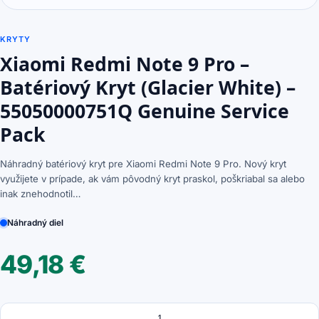
KRYTY
Xiaomi Redmi Note 9 Pro –
Batériový Kryt (Glacier White) –
55050000751Q Genuine Service
Pack
Náhradný batériový kryt pre Xiaomi Redmi Note 9 Pro. Nový kryt
využijete v prípade, ak vám pôvodný kryt praskol, poškriabal sa alebo
inak znehodnotil…
Náhradný diel
49,18
€
Množstvo
množstvo