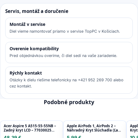
Servis, montáž a doručenie
Montáž v servise
Diel vieme namontovať priamo v servise TopPC v Košiciach.
Overenie kompatibility
Pred objednávkou overíme, či diel sedí na vaše zariadenie.
Rýchly kontakt
Otázky k dielu riešime telefonicky na +421 952 269 700 alebo
cez kontakt.
Podobné produkty
Acer Aspire 5 A515-55-55NB –
Apple AirPods 1, AirPods 2 –
Appl
Zadný kryt LCD – 77030025
Náhradný Kryt Slúchadla (Ľavý
Kryt
Genuine Service Pack
+ Pravý)
48,39 €
5,99 €
10,