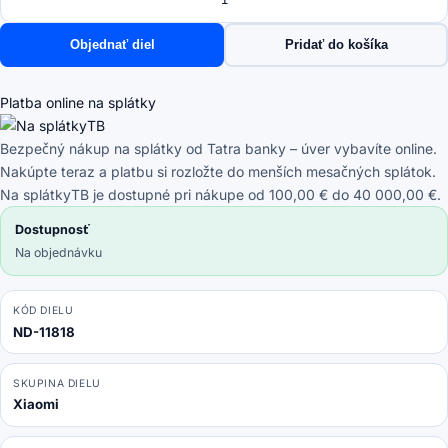
Xiaomi
Redmi
Objednať diel
Pridať do košíka
Note
9
Pro
Platba online na splátky
-
Batériový
Bezpečný nákup na splátky od Tatra banky – úver vybavíte online.
Kryt
Nakúpte teraz a platbu si rozložte do menších mesačných splátok.
(Glacier
Na splátkyTB je dostupné pri nákupe od 100,00 € do 40 000,00 €.
White)
Dostupnosť
-
Na objednávku
55050000751Q
Genuine
Service
KÓD DIELU
ND-11818
Pack
SKUPINA DIELU
Xiaomi