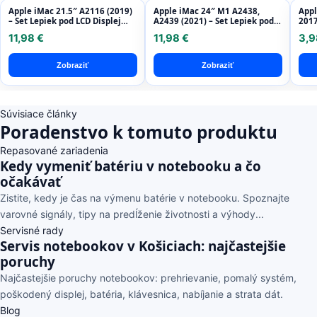
Apple iMac 21.5″ A2116 (2019)
Apple iMac 24″ M1 A2438,
Appl
– Set Lepiek pod LCD Displej
A2439 (2021) – Set Lepiek pod
2017
Adhesive
LCD Displej Adhesive
Disp
11,98 €
11,98 €
3,9
Zobraziť
Zobraziť
Súvisiace články
Poradenstvo k tomuto produktu
Repasované zariadenia
Kedy vymeniť batériu v notebooku a čo
očakávať
Zistite, kedy je čas na výmenu batérie v notebooku. Spoznajte
varovné signály, tipy na predĺženie životnosti a výhody...
Servisné rady
Servis notebookov v Košiciach: najčastejšie
poruchy
Najčastejšie poruchy notebookov: prehrievanie, pomalý systém,
poškodený displej, batéria, klávesnica, nabíjanie a strata dát.
Blog