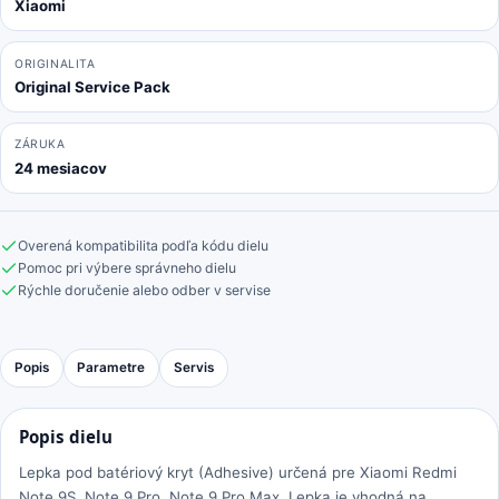
-
Xiaomi
320200003F4U
Genuine
ORIGINALITA
Service
Original Service Pack
Pack
ZÁRUKA
24 mesiacov
Overená kompatibilita podľa kódu dielu
Pomoc pri výbere správneho dielu
Rýchle doručenie alebo odber v servise
Popis
Parametre
Servis
Popis dielu
Lepka pod batériový kryt (Adhesive) určená pre Xiaomi Redmi
Note 9S, Note 9 Pro, Note 9 Pro Max. Lepka je vhodná na