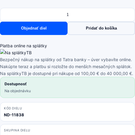
Množstvo
množstvo
Xiaomi
Redmi
Objednať diel
Pridať do košíka
Note
9S,
Note
Platba online na splátky
9
Pro,
Bezpečný nákup na splátky od Tatra banky – úver vybavíte online.
Note
Nakúpte teraz a platbu si rozložte do menších mesačných splátok.
9
Na splátkyTB je dostupné pri nákupe od 100,00 € do 40 000,00 €.
Pro
Dostupnosť
Max
Na objednávku
-
Lepka
pod
KÓD DIELU
ND-11838
Batériový
Kryt
Adhesive
SKUPINA DIELU