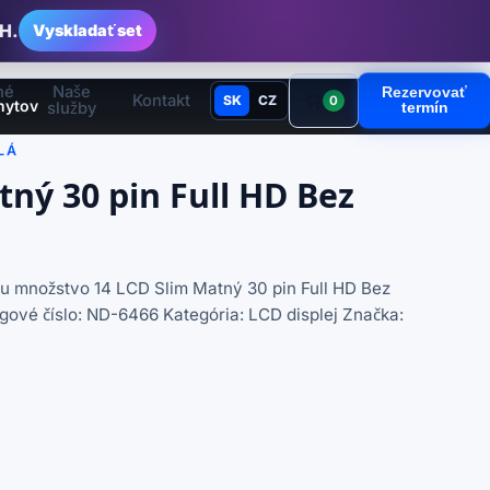
H.
Vyskladať set
né
Naše
Rezervovať
Kontakt
SK
CZ
0
hytov
služby
termín
LÁ
tný 30 pin Full HD Bez
u množstvo 14 LCD Slim Matný 30 pin Full HD Bez
ógové číslo: ND-6466 Kategória: LCD displej Značka: