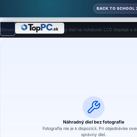
BACK TO SCHOOL 
Domov
Náhradné diely
Náhradný diel na notebook
LCD displeje a d
›
›
›
Režim
Náhradný diel bez fotografie
Fotografia nie je k dispozícii. Pri objednávke ov
správny diel.