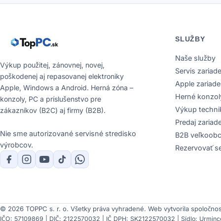
SLUŽBY
Naše služby
Výkup použitej, zánovnej, novej,
Servis zariade
poškodenej aj repasovanej elektroniky
Apple zariade
Apple, Windows a Android. Herná zóna –
Herné konzol
konzoly, PC a príslušenstvo pre
Výkup techni
zákazníkov (B2C) aj firmy (B2B).
Predaj zariad
Nie sme autorizované servisné stredisko
B2B veľkoob
výrobcov.
Rezervovať se
© 2026 TOPPC s. r. o. Všetky práva vyhradené.
Web vytvorila spoločno
IČO: 57109869 | DIČ: 2122570032 | IČ DPH: SK2122570032 | Sídlo: Urmince