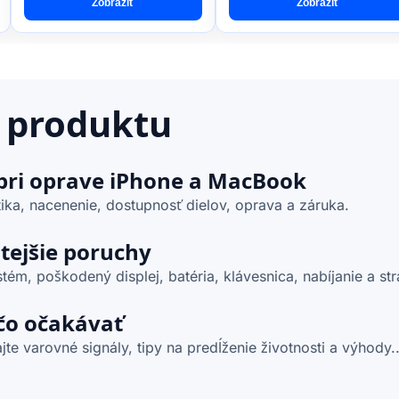
Zobraziť
Zobraziť
 produktu
 pri oprave iPhone a MacBook
ika, nacenenie, dostupnosť dielov, oprava a záruka.
stejšie poruchy
ém, poškodený displej, batéria, klávesnica, nabíjanie a str
čo očakávať
te varovné signály, tipy na predĺženie životnosti a výhody..