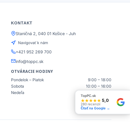
KONTAKT
Staničná 2, 040 01 Košice - Juh
Navigovať k nám
+421 952 269 700
info@toppc.sk
OTVÁRACIE HODINY
Pondelok – Piatok
9:00 – 18:00
Sobota
10:00 – 16:00
Nedeľa
Zatvorené
TopPC.sk
★
★
★
★
★
5,0
280 recenzií
Čítať na Google →