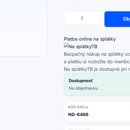
Množstvo
množstvo
Ob
14
LCD
Slim
Platba online na splátky
Matný
30
Bezpečný nákup na splátky od 
pin
a platbu si rozložte do menší
Full
Na splátkyTB je dostupné pri
HD
Dostupnosť
Bez
Na objednávku
úchytov
KÓD DIELU
ND-6466