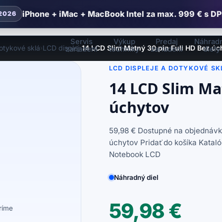
iPhone + iMac + MacBook Intel za max. 999 € s DP
2026
Servis
Výkup
Predaj
Náhrad
otykové sklá
LCD displej
14 LCD Slim Matný 30 pin Full HD Bez úc
›
›
zariadení
techniky
zariadení
diely
LCD DISPLEJE A DOTYKOVÉ SK
14 LCD Slim Ma
úchytov
59,98 € Dostupné na objednávk
úchytov Pridať do košíka Katal
Notebook LCD
Náhradný diel
59,98
€
eríme