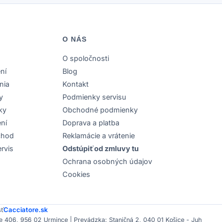
O NÁS
O spoločnosti
ní
Blog
nia
Kontakt
y
Podmienky servisu
ky
Obchodné podmienky
ení
Doprava a platba
chod
Reklamácie a vrátenie
rvis
Odstúpiť od zmluvy tu
Ochrana osobných údajov
Cookies
sť
Cacciatore.sk
 406, 956 02 Urmince | Prevádzka: Staničná 2, 040 01 Košice - Juh