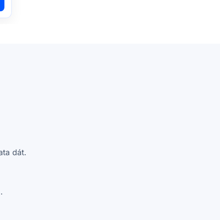
ata dát.
.