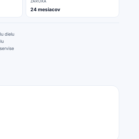
ZÁRUKA
24 mesiacov
u dielu
lu
servise