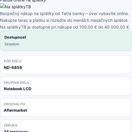
pin
Full
Bezpečný nákup na splátky od Tatra banky – úver vybavíte online.
HD
Nakúpte teraz a platbu si rozložte do menších mesačných splátok.
Bez
Na splátkyTB je dostupné pri nákupe od 100,00 € do 40 000,00 €.
úchytov
Dostupnosť
Skladom
KÓD DIELU
ND-6856
SKUPINA DIELU
Notebook LCD
ORIGINALITA
Aftermarket
ZÁRUKA
24 mesiacov