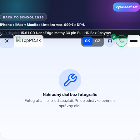
Vyskladať set
BACK TO SCHOOL 2026
iPhone + iMac + MacBook Intel za max. 999 € s DPH.
Domov
›
Náhradné diely
›
Náhradný diel na notebook
›
LCD displeje a dotykové sklá
›
LCD displej
›
15.6 LCD NanoEdge Matný 30 pin Full HD Bez úchytov
0
SK
CZ
Režim
Náhradný diel bez fotografie
Fotografia nie je k dispozícii. Pri objednávke overíme
správny diel.