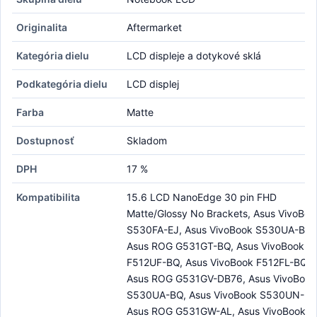
Originalita
Aftermarket
Kategória dielu
LCD displeje a dotykové sklá
Podkategória dielu
LCD displej
Farba
Matte
Dostupnosť
Skladom
DPH
17 %
Kompatibilita
15.6 LCD NanoEdge 30 pin FHD
Matte/Glossy No Brackets, Asus VivoBoo
S530FA-EJ, Asus VivoBook S530UA-BR,
Asus ROG G531GT-BQ, Asus VivoBook
F512UF-BQ, Asus VivoBook F512FL-BQ,
Asus ROG G531GV-DB76, Asus VivoBook
S530UA-BQ, Asus VivoBook S530UN-BQ
Asus ROG G531GW-AL, Asus VivoBook