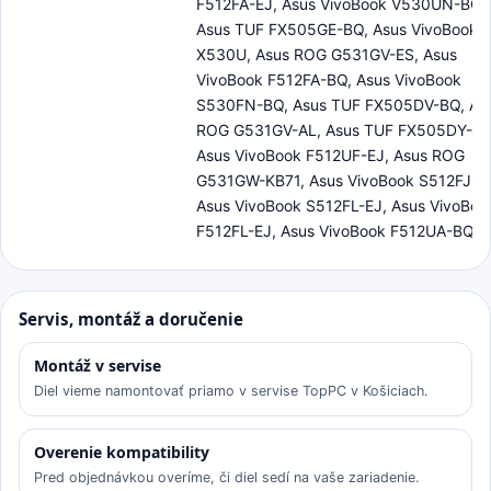
F512FA-EJ, Asus VivoBook V530UN-BQ,
Asus TUF FX505GE-BQ, Asus VivoBook
X530U, Asus ROG G531GV-ES, Asus
VivoBook F512FA-BQ, Asus VivoBook
S530FN-BQ, Asus TUF FX505DV-BQ, As
ROG G531GV-AL, Asus TUF FX505DY-BQ
Asus VivoBook F512UF-EJ, Asus ROG
G531GW-KB71, Asus VivoBook S512FJ-B
Asus VivoBook S512FL-EJ, Asus VivoBoo
F512FL-EJ, Asus VivoBook F512UA-BQ
Servis, montáž a doručenie
Montáž v servise
Diel vieme namontovať priamo v servise TopPC v Košiciach.
Overenie kompatibility
Pred objednávkou overíme, či diel sedí na vaše zariadenie.