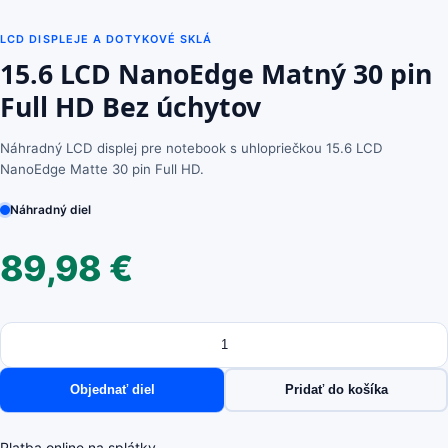
LCD DISPLEJE A DOTYKOVÉ SKLÁ
15.6 LCD NanoEdge Matný 30 pin
Full HD Bez úchytov
Náhradný LCD displej pre notebook s uhlopriečkou 15.6 LCD
NanoEdge Matte 30 pin Full HD.
Náhradný diel
89,98
€
Množstvo
množstvo
15.6
LCD
Objednať diel
Pridať do košíka
NanoEdge
Matný
30
Platba online na splátky