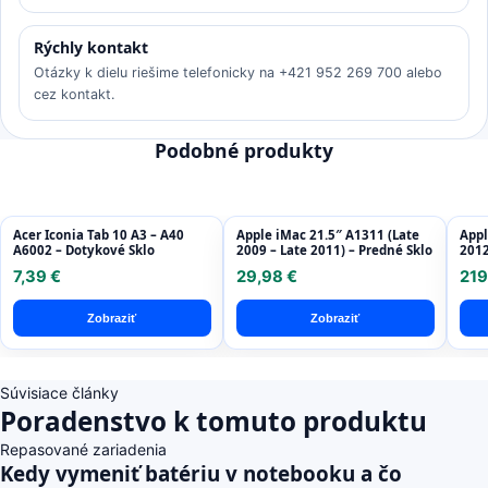
Rýchly kontakt
Otázky k dielu riešime telefonicky na +421 952 269 700 alebo
cez kontakt.
Podobné produkty
Acer Iconia Tab 10 A3 – A40
Apple iMac 21.5″ A1311 (Late
Appl
A6002 – Dotykové Sklo
2009 – Late 2011) – Predné Sklo
2012
Disp
7,39 €
29,98 €
219
Refu
Zobraziť
Zobraziť
Súvisiace články
Poradenstvo k tomuto produktu
Repasované zariadenia
Kedy vymeniť batériu v notebooku a čo