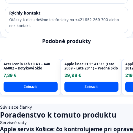
Rýchly kontakt
Otázky k dielu riešime telefonicky na +421 952 269 700 alebo
cez kontakt.
Podobné produkty
Acer Iconia Tab 10 A3 – A40
Apple iMac 21.5″ A1311 (Late
Appl
A6002 – Dotykové Sklo
2009 – Late 2011) – Predné Sklo
2012
Disp
7,39 €
29,98 €
219
Refu
Zobraziť
Zobraziť
Súvisiace články
Poradenstvo k tomuto produktu
Servisné rady
Apple servis Košice: čo kontrolujeme pri oprave