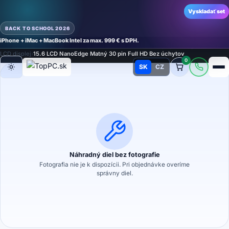
Vyskladať set
BACK TO SCHOOL 2026
iPhone + iMac + MacBook Intel za max. 999 € s DPH.
Domov
›
Náhradné diely
›
Náhradný diel na notebook
›
LCD displeje a dotykové sklá
›
LCD displej
›
15.6 LCD NanoEdge Matný 30 pin Full HD Bez úchytov
0
SK
CZ
Režim
Náhradný diel bez fotografie
Fotografia nie je k dispozícii. Pri objednávke overíme
správny diel.