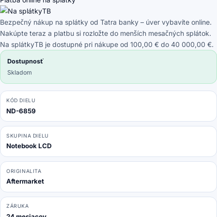
pin
Full
Bezpečný nákup na splátky od Tatra banky – úver vybavíte online.
HD
Nakúpte teraz a platbu si rozložte do menších mesačných splátok.
Bez
Na splátkyTB je dostupné pri nákupe od 100,00 € do 40 000,00 €.
úchytov
Dostupnosť
Skladom
KÓD DIELU
ND-6859
SKUPINA DIELU
Notebook LCD
ORIGINALITA
Aftermarket
ZÁRUKA
24 mesiacov