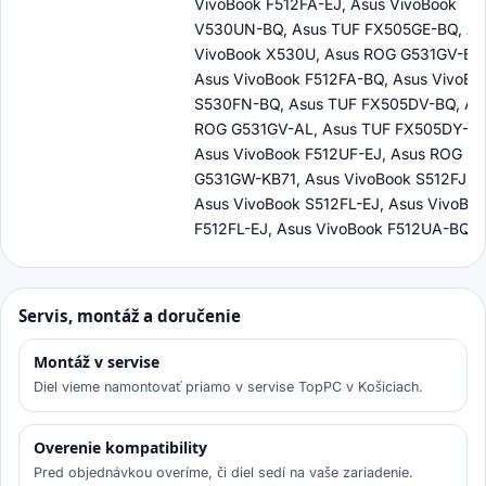
VivoBook F512FA-EJ, Asus VivoBook
V530UN-BQ, Asus TUF FX505GE-BQ, As
VivoBook X530U, Asus ROG G531GV-ES,
Asus VivoBook F512FA-BQ, Asus VivoBo
S530FN-BQ, Asus TUF FX505DV-BQ, As
ROG G531GV-AL, Asus TUF FX505DY-BQ
Asus VivoBook F512UF-EJ, Asus ROG
G531GW-KB71, Asus VivoBook S512FJ-B
Asus VivoBook S512FL-EJ, Asus VivoBo
F512FL-EJ, Asus VivoBook F512UA-BQ
Servis, montáž a doručenie
Montáž v servise
Diel vieme namontovať priamo v servise TopPC v Košiciach.
Overenie kompatibility
Pred objednávkou overíme, či diel sedí na vaše zariadenie.