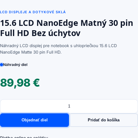
LCD DISPLEJE A DOTYKOVÉ SKLÁ
15.6 LCD NanoEdge Matný 30 pin
Full HD Bez úchytov
Náhradný LCD displej pre notebook s uhlopriečkou 15.6 LCD
NanoEdge Matte 30 pin Full HD.
Náhradný diel
89,98
€
Množstvo
množstvo
15.6
LCD
Objednať diel
Pridať do košíka
NanoEdge
Matný
30
Platba online na splátky