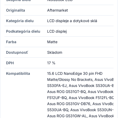
Originalita
Aftermarket
Kategória dielu
LCD displeje a dotykové sklá
Podkategória dielu
LCD displej
Farba
Matte
Dostupnosť
Skladom
DPH
17 %
Kompatibilita
15.6 LCD NanoEdge 30 pin FHD
Matte/Glossy No Brackets, Asus VivoBo
S530FA-EJ, Asus VivoBook S530UA-BR,
Asus ROG G531GT-BQ, Asus VivoBook
F512UF-BQ, Asus VivoBook F512FL-BQ,
Asus ROG G531GV-DB76, Asus VivoBoo
S530UA-BQ, Asus VivoBook S530UN-BQ
Asus ROG G531GW-AL, Asus VivoBook