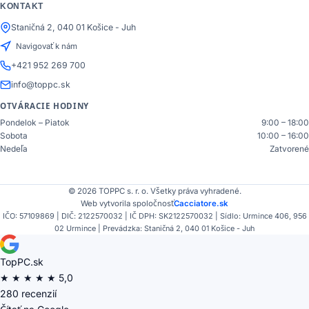
KONTAKT
Staničná 2, 040 01 Košice - Juh
Navigovať k nám
+421 952 269 700
info@toppc.sk
OTVÁRACIE HODINY
Pondelok – Piatok
9:00 – 18:00
Sobota
10:00 – 16:00
Nedeľa
Zatvorené
© 2026 TOPPC s. r. o. Všetky práva vyhradené.
Web vytvorila spoločnosť
Cacciatore.sk
IČO: 57109869 | DIČ: 2122570032 | IČ DPH: SK2122570032 | Sídlo: Urmince 406, 956
02 Urmince | Prevádzka: Staničná 2, 040 01 Košice - Juh
TopPC.sk
★
★
★
★
★
5,0
280 recenzií