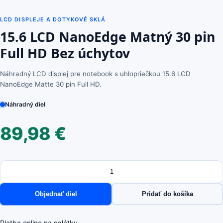
LCD DISPLEJE A DOTYKOVÉ SKLÁ
15.6 LCD NanoEdge Matný 30 pin
Full HD Bez úchytov
Náhradný LCD displej pre notebook s uhlopriečkou 15.6 LCD
NanoEdge Matte 30 pin Full HD.
Náhradný diel
89,98
€
Množstvo
množstvo
15.6
LCD
Objednať diel
Pridať do košíka
NanoEdge
Matný
30
Platba online na splátky