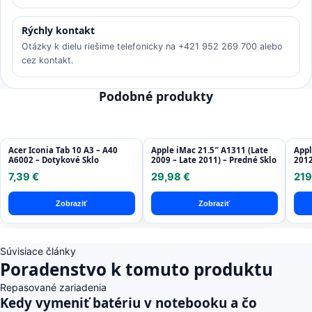
Rýchly kontakt
Otázky k dielu riešime telefonicky na +421 952 269 700 alebo
cez kontakt.
Podobné produkty
Acer Iconia Tab 10 A3 – A40
Apple iMac 21.5″ A1311 (Late
Appl
A6002 – Dotykové Sklo
2009 – Late 2011) – Predné Sklo
2012
Disp
7,39 €
29,98 €
219
Refu
Zobraziť
Zobraziť
Súvisiace články
Poradenstvo k tomuto produktu
Repasované zariadenia
Kedy vymeniť batériu v notebooku a čo