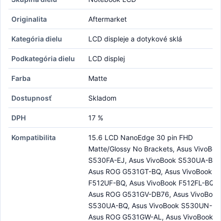
Originalita
Aftermarket
Kategória dielu
LCD displeje a dotykové sklá
Podkategória dielu
LCD displej
Farba
Matte
Dostupnosť
Skladom
DPH
17 %
Kompatibilita
15.6 LCD NanoEdge 30 pin FHD
Matte/Glossy No Brackets, Asus VivoBoo
S530FA-EJ, Asus VivoBook S530UA-BR,
Asus ROG G531GT-BQ, Asus VivoBook
F512UF-BQ, Asus VivoBook F512FL-BQ,
Asus ROG G531GV-DB76, Asus VivoBook
S530UA-BQ, Asus VivoBook S530UN-BQ
Asus ROG G531GW-AL, Asus VivoBook