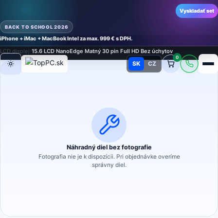
Vyskladať set
BACK TO SCHOOL 2026
iPhone + iMac + MacBook Intel za max. 999 € s DPH.
Domov
›
Náhradné diely
›
Náhradný diel na notebook
›
LCD displeje a dotykové sklá
›
LCD displej
›
15.6 LCD NanoEdge Matný 30 pin Full HD Bez úchytov
0
SK
CZ
Režim
Náhradný diel bez fotografie
Fotografia nie je k dispozícii. Pri objednávke overíme
správny diel.