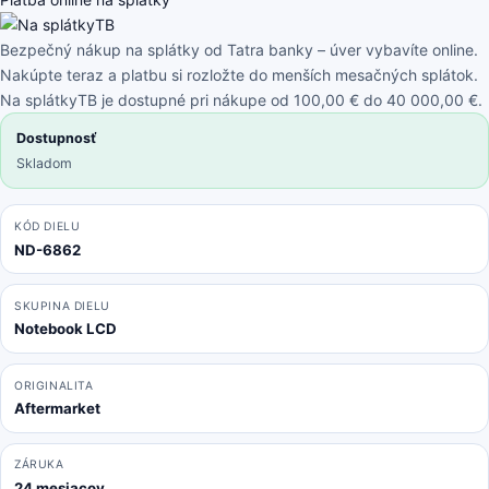
pin
Full
Bezpečný nákup na splátky od Tatra banky – úver vybavíte online.
HD
Nakúpte teraz a platbu si rozložte do menších mesačných splátok.
Bez
Na splátkyTB je dostupné pri nákupe od 100,00 € do 40 000,00 €.
úchytov
Dostupnosť
Skladom
KÓD DIELU
ND-6862
SKUPINA DIELU
Notebook LCD
ORIGINALITA
Aftermarket
ZÁRUKA
24 mesiacov