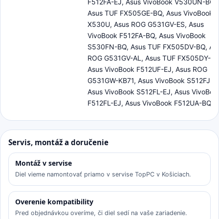
F512FA-EJ, Asus VivoBook V530UN-BQ,
Asus TUF FX505GE-BQ, Asus VivoBook
X530U, Asus ROG G531GV-ES, Asus
VivoBook F512FA-BQ, Asus VivoBook
S530FN-BQ, Asus TUF FX505DV-BQ, As
ROG G531GV-AL, Asus TUF FX505DY-BQ
Asus VivoBook F512UF-EJ, Asus ROG
G531GW-KB71, Asus VivoBook S512FJ-B
Asus VivoBook S512FL-EJ, Asus VivoBoo
F512FL-EJ, Asus VivoBook F512UA-BQ
Servis, montáž a doručenie
Montáž v servise
Diel vieme namontovať priamo v servise TopPC v Košiciach.
Overenie kompatibility
Pred objednávkou overíme, či diel sedí na vaše zariadenie.