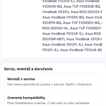
VivoBook F512FA-EJ, Asus VivoBook
V530UN-BQ, Asus TUF FX505GE-BQ, As
VivoBook X530U, Asus ROG G531GV-ES,
Asus VivoBook F512FA-BQ, Asus VivoBo
S530FN-BQ, Asus TUF FX505DV-BQ, As
ROG G531GV-AL, Asus TUF FX505DY-BQ
Asus VivoBook F512UF-EJ, Asus ROG
G531GW-KB71, Asus VivoBook S512FJ-B
Asus VivoBook S512FL-EJ, Asus VivoBo
F512FL-EJ, Asus VivoBook F512UA-BQ
Servis, montáž a doručenie
Montáž v servise
Diel vieme namontovať priamo v servise TopPC v Košiciach.
Overenie kompatibility
Pred objednávkou overíme, či diel sedí na vaše zariadenie.