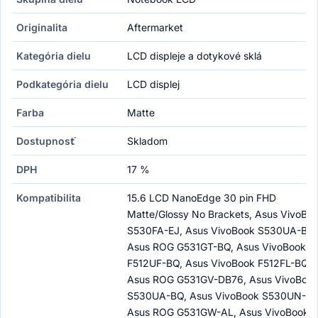
Originalita
Aftermarket
Kategória dielu
LCD displeje a dotykové sklá
Podkategória dielu
LCD displej
Farba
Matte
Dostupnosť
Skladom
DPH
17 %
Kompatibilita
15.6 LCD NanoEdge 30 pin FHD
Matte/Glossy No Brackets, Asus VivoBo
S530FA-EJ, Asus VivoBook S530UA-BR,
Asus ROG G531GT-BQ, Asus VivoBook
F512UF-BQ, Asus VivoBook F512FL-BQ,
Asus ROG G531GV-DB76, Asus VivoBoo
S530UA-BQ, Asus VivoBook S530UN-BQ
Asus ROG G531GW-AL, Asus VivoBook