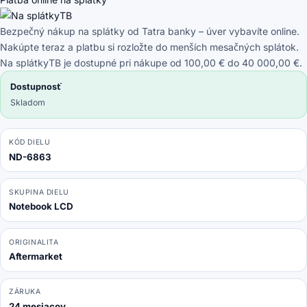
pin
Full
Bezpečný nákup na splátky od Tatra banky – úver vybavíte online.
HD
Nakúpte teraz a platbu si rozložte do menších mesačných splátok.
Bez
Na splátkyTB je dostupné pri nákupe od 100,00 € do 40 000,00 €.
úchytov
Dostupnosť
Skladom
KÓD DIELU
ND-6863
SKUPINA DIELU
Notebook LCD
ORIGINALITA
Aftermarket
ZÁRUKA
24 mesiacov