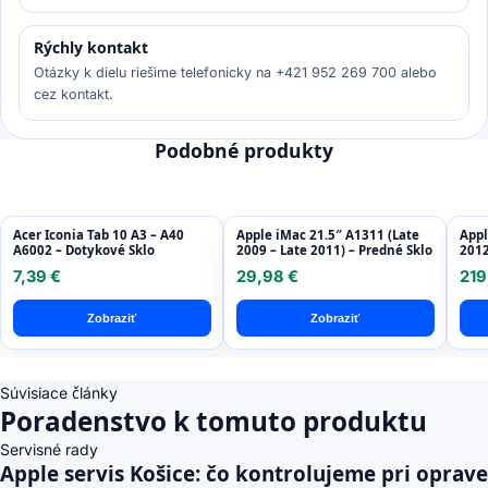
Rýchly kontakt
Otázky k dielu riešime telefonicky na +421 952 269 700 alebo
cez kontakt.
Podobné produkty
Acer Iconia Tab 10 A3 – A40
Apple iMac 21.5″ A1311 (Late
Appl
A6002 – Dotykové Sklo
2009 – Late 2011) – Predné Sklo
2012
Disp
7,39 €
29,98 €
219
Refu
Zobraziť
Zobraziť
Súvisiace články
Poradenstvo k tomuto produktu
Servisné rady
Apple servis Košice: čo kontrolujeme pri oprave