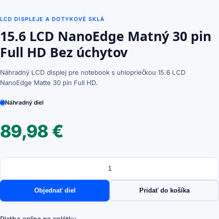
LCD DISPLEJE A DOTYKOVÉ SKLÁ
15.6 LCD NanoEdge Matný 30 pin
Full HD Bez úchytov
Náhradný LCD displej pre notebook s uhlopriečkou 15.6 LCD
NanoEdge Matte 30 pin Full HD.
Náhradný diel
89,98
€
Množstvo
množstvo
15.6
LCD
Objednať diel
Pridať do košíka
NanoEdge
Matný
30
Platba online na splátky