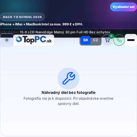
Vyskladať set
BACK TO SCHOOL 2026
iPhone + iMac + MacBook Intel za max. 999 € s DPH.
Domov
›
Náhradné diely
›
Náhradný diel na notebook
›
LCD displeje a dotykové sklá
›
LCD displej
›
15.6 LCD NanoEdge Matný 30 pin Full HD Bez úchytov
0
SK
CZ
Režim
Náhradný diel bez fotografie
Fotografia nie je k dispozícii. Pri objednávke overíme
správny diel.