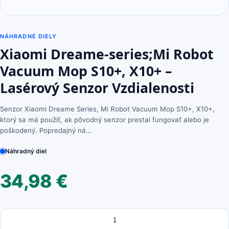
NÁHRADNÉ DIELY
Xiaomi Dreame-series;Mi Robot
Vacuum Mop S10+, X10+ –
Lasérový Senzor Vzdialenosti
Senzor Xiaomi Dreame Series, Mi Robot Vacuum Mop S10+, X10+,
ktorý sa má použiť, ak pôvodný senzor prestal fungovať alebo je
poškodený. Popredajný ná…
Náhradný diel
34,98
€
Množstvo
množstvo
Xiaomi