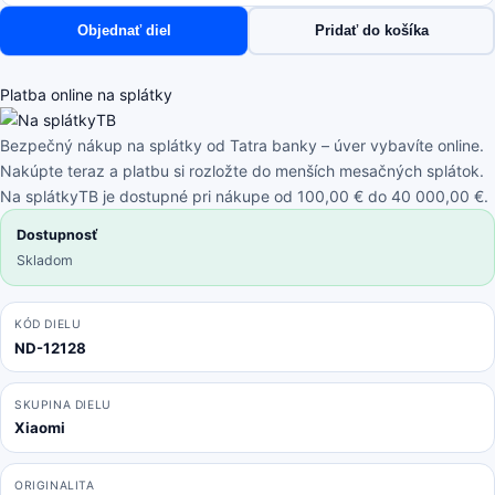
Dreame-
Objednať diel
Pridať do košíka
series;Mi
Robot
Vacuum
Platba online na splátky
Mop
S10+,
Bezpečný nákup na splátky od Tatra banky – úver vybavíte online.
X10+
Nakúpte teraz a platbu si rozložte do menších mesačných splátok.
-
Na splátkyTB je dostupné pri nákupe od 100,00 € do 40 000,00 €.
Lasérový
Dostupnosť
Senzor
Skladom
Vzdialenosti
KÓD DIELU
ND-12128
SKUPINA DIELU
Xiaomi
ORIGINALITA