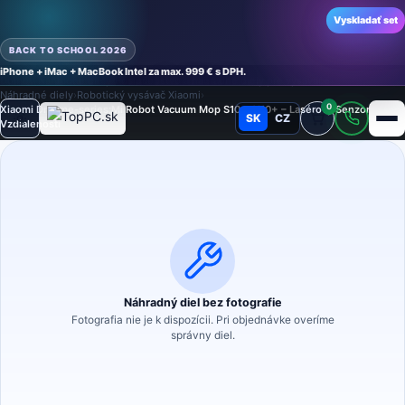
Vyskladať set
BACK TO SCHOOL 2026
iPhone + iMac + MacBook Intel za max. 999 € s DPH.
Domov
›
Náhradné diely
›
Príslušenstvo a náhradné diely pre vysávače
›
Náhradné diely
›
Robotický vysávač Xiaomi
›
0
Xiaomi Dreame-series;Mi Robot Vacuum Mop S10+, X10+ – Lasérový Senzor
SK
CZ
Režim
Vzdialenosti
Náhradný diel bez fotografie
Fotografia nie je k dispozícii. Pri objednávke overíme
správny diel.