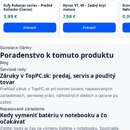
Eufy Robovac-series – Predné
Dyson V7, V8 – Zadný kryt
Ecov
Koliesko (Čierne)
motora
Náhr
3,99 €
7,98 €
0,9
Zobraziť
Zobraziť
Súvisiace články
Poradenstvo k tomuto produktu
Blog
Servisné rady
Záruky v TopPC.sk: predaj, servis a použitý
tovar
Prehľad záruk v TopPC.sk pri novom tovare, repasovaných
zariadeniach, servisnej práci, náhradných dieloch a oprave po
zaliatí.
Repasované zariadenia
Kedy vymeniť batériu v notebooku a čo
očakávať
Zistite, kedy je čas na výmenu batérie v notebooku. Spoznajte