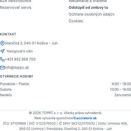
B2B veľkoobchod
Reklamácie a vrátenie
Rezervovať servis
Odstúpiť od zmluvy tu
Ochrana osobných údajov
Cookies
KONTAKT
Staničná 2, 040 01 Košice - Juh
Navigovať k nám
+421 952 269 700
info@toppc.sk
OTVÁRACIE HODINY
Pondelok – Piatok
9:00 – 18:00
Sobota
10:00 – 16:00
Nedeľa
Zatvorené
© 2026 TOPPC s. r. o. Všetky práva vyhradené.
Web vytvorila spoločnosť
Cacciatore.sk
IČO: 57109869 | DIČ: 2122570032 | IČ DPH: SK2122570032 | Sídlo: Urmince 406,
956 02 Urmince | Prevádzka: Staničná 2, 040 01 Košice - Juh