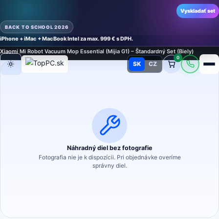
Vyskladať set
BACK TO SCHOOL 2026
iPhone + iMac + MacBook Intel za max. 999 € s DPH.
Domov
›
Náhradné diely
›
Príslušenstvo a náhradné diely pre vysávače
›
Sety
›
Sety
›
Xiaomi Mi Robot Vacuum Mop Essential (Mijia G1) – Štandardný Set (Biely)
0
SK
CZ
Režim
Náhradný diel bez fotografie
Fotografia nie je k dispozícii. Pri objednávke overíme
správny diel.