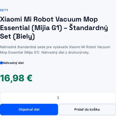
SETY
Xiaomi Mi Robot Vacuum Mop
Essential (Mijia G1) – Štandardný
Set (Biely)
Náhradná štandardná sada pre vysávače Xiaomi Mi Robot Vacuum
Mop Essential (Mijia G1). Náhradný diel z druhovýroby.
Náhradný diel
16,98
€
Množstvo
množstvo
Xiaomi
Mi
Objednať diel
Pridať do košíka
Robot