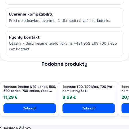
Overenie kompatibility
Pred objednávkou overíme, či diel sedí na vaše zariadenie.
Rýchly kontakt
Otázky k dielu riešime telefonicky na +421 952 269 700 alebo
cez kontakt.
Podobné produkty
Ecovacs Deebot N79-series, 500,
Ecovacs T20, T20 Max, T20 Pro –
Ecov
600-series, 700-series, Yeedi
Kompletný Set
Komp
K600, K700 – Kompletný Set
11,29 €
8,69 €
20,
Príslušenstva (s Hlavným
Prachovým Filtrom)
Zobraziť
Zobraziť
Súvisiace články