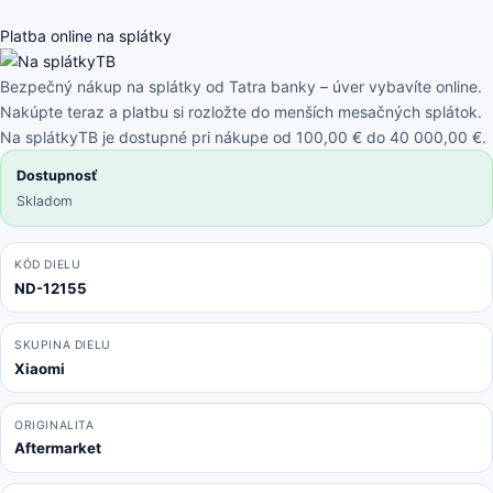
Vacuum
Mop
Platba online na splátky
Essential
(Mijia
Bezpečný nákup na splátky od Tatra banky – úver vybavíte online.
G1)
Nakúpte teraz a platbu si rozložte do menších mesačných splátok.
-
Na splátkyTB je dostupné pri nákupe od 100,00 € do 40 000,00 €.
Štandardný
Dostupnosť
Set
Skladom
(Biely)
KÓD DIELU
ND-12155
SKUPINA DIELU
Xiaomi
ORIGINALITA
Aftermarket