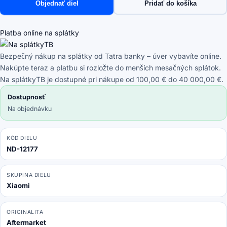
Objednať diel
Pridať do košíka
Robot
Vacuum
Mop
Platba online na splátky
Pro
(P),
Bezpečný nákup na splátky od Tatra banky – úver vybavíte online.
2S,
Nakúpte teraz a platbu si rozložte do menších mesačných splátok.
Viomi
Na splátkyTB je dostupné pri nákupe od 100,00 € do 40 000,00 €.
V2
Dostupnosť
Pro,
Na objednávku
V3,
SE
-
KÓD DIELU
ND-12177
Kryt
Hlavnej
Kefy
SKUPINA DIELU
(Biela)
Xiaomi
ORIGINALITA
Aftermarket