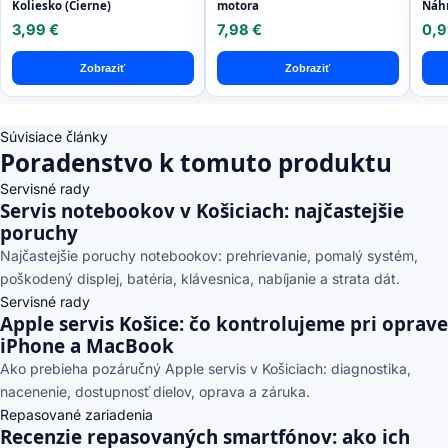
Koliesko (Čierne)
motora
Náhr
3,99 €
7,98 €
0,9
Zobraziť
Zobraziť
Súvisiace články
Poradenstvo k tomuto produktu
Servisné rady
Servis notebookov v Košiciach: najčastejšie
poruchy
Najčastejšie poruchy notebookov: prehrievanie, pomalý systém,
poškodený displej, batéria, klávesnica, nabíjanie a strata dát.
Servisné rady
Apple servis Košice: čo kontrolujeme pri oprave
iPhone a MacBook
Ako prebieha pozáručný Apple servis v Košiciach: diagnostika,
nacenenie, dostupnosť dielov, oprava a záruka.
Repasované zariadenia
Recenzie repasovaných smartfónov: ako ich