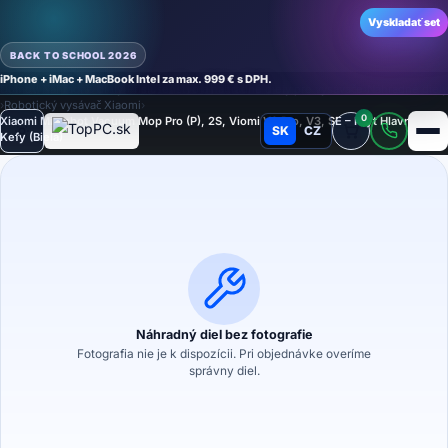
Vyskladať set
BACK TO SCHOOL 2026
iPhone + iMac + MacBook Intel za max. 999 € s DPH.
Domov
›
Náhradné diely
›
Príslušenstvo a náhradné diely pre vysávače
›
Náhradné diely
›
Robotický vysávač Xiaomi
›
0
Xiaomi Mi Robot Vacuum Mop Pro (P), 2S, Viomi V2 Pro, V3, SE – Kryt Hlavnej
SK
CZ
Kefy (Biela)
Režim
Náhradný diel bez fotografie
Fotografia nie je k dispozícii. Pri objednávke overíme
správny diel.