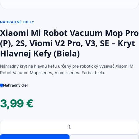
NÁHRADNÉ DIELY
Xiaomi Mi Robot Vacuum Mop Pro
(P), 2S, Viomi V2 Pro, V3, SE – Kryt
Hlavnej Kefy (Biela)
Náhradný kryt na hlavnú kefu určený pre robotický vysávač Xiaomi Mi
Robot Vacuum Mop-series, Viomi-series. Farba: biela.
Náhradný diel
3,99
€
Množstvo
množstvo
Xiaomi
Mi