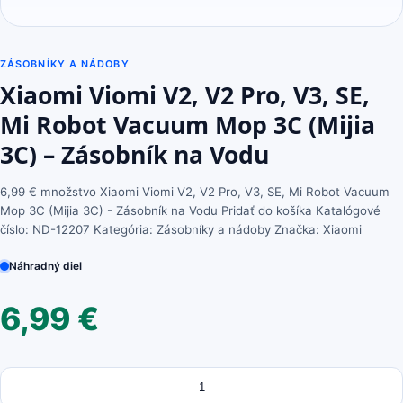
ZÁSOBNÍKY A NÁDOBY
Xiaomi Viomi V2, V2 Pro, V3, SE,
Mi Robot Vacuum Mop 3C (Mijia
3C) – Zásobník na Vodu
6,99 € množstvo Xiaomi Viomi V2, V2 Pro, V3, SE, Mi Robot Vacuum
Mop 3C (Mijia 3C) - Zásobník na Vodu Pridať do košíka Katalógové
číslo: ND-12207 Kategória: Zásobníky a nádoby Značka: Xiaomi
Náhradný diel
6,99
€
Množstvo
množstvo
Xiaomi