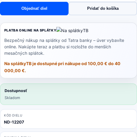
Viomi
Objednať diel
Pridať do košíka
V2,
V2
Pro,
PLATBA ONLINE NA SPLÁTKY
V3,
Bezpečný nákup na splátky od Tatra banky – úver vybavíte
SE,
online. Nakúpte teraz a platbu si rozložte do menších
Mi
mesačných splátok.
Robot
Vacuum
Na splátkyTB je dostupné pri nákupe od 100,00 € do 40
Mop
000,00 €.
3C
(Mijia
3C)
Dostupnosť
-
Skladom
Zásobník
na
KÓD DIELU
Vodu
ND-12207