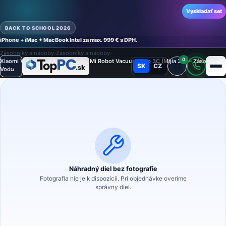
Vyskladať set
BACK TO SCHOOL 2026
iPhone + iMac + MacBook Intel za max. 999 € s DPH.
Domov
›
Náhradné diely
›
Príslušenstvo a náhradné diely pre vysávače
›
Zásobníky a nádoby
›
Zásobníky a nádoby
›
0
Xiaomi Viomi V2, V2 Pro, V3, SE, Mi Robot Vacuum Mop 3C (Mijia 3C) – Zásobník na
SK
CZ
Režim
Vodu
Náhradný diel bez fotografie
Fotografia nie je k dispozícii. Pri objednávke overíme
správny diel.