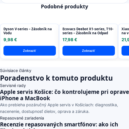
Podobné produkty
Dyson V-series – Zásobník na
Ecovacs Deebot X1-series, T10-
Xiao
Vodu
series – Zásobník na Odpad
na 
9,98 €
17,98 €
21,
Zobraziť
Zobraziť
Súvisiace články
Poradenstvo k tomuto produktu
Servisné rady
Apple servis Košice: čo kontrolujeme pri oprave
iPhone a MacBook
Ako prebieha pozáručný Apple servis v Košiciach: diagnostika,
nacenenie, dostupnosť dielov, oprava a záruka.
Repasované zariadenia
Recenzie repasovaných smartfónov: ako ich