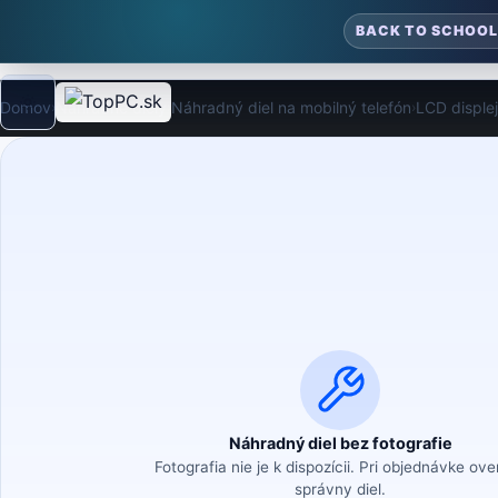
BACK TO SCHOOL
Domov
Náhradné diely
Náhradný diel na mobilný telefón
LCD disple
›
›
›
Režim
Náhradný diel bez fotografie
Fotografia nie je k dispozícii. Pri objednávke ov
správny diel.