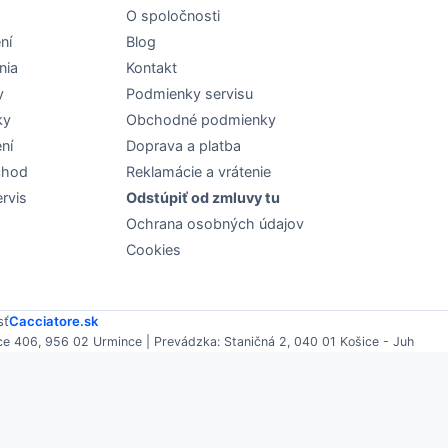
O spoločnosti
ní
Blog
nia
Kontakt
y
Podmienky servisu
ky
Obchodné podmienky
ní
Doprava a platba
chod
Reklamácie a vrátenie
rvis
Odstúpiť od zmluvy tu
Ochrana osobných údajov
Cookies
sť
Cacciatore.sk
e 406, 956 02 Urmince | Prevádzka: Staničná 2, 040 01 Košice - Juh