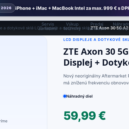
iPhone + iMac + MacBook Intel za max. 999 € s DP
 2026
Servis
Výkup
Predaj
Náhrad
je a dotykové sklá
LCD displeje a dotykové sklá
ZTE Axon 30 5G A23
›
›
zariadení
techniky
zariadení
diely
LCD DISPLEJE A DOTYKOVÉ SK
ZTE Axon 30 5G
Displej + Doty
Nový neoriginálny Aftermarket 
má zníženú frekvenciu obnovova
Náhradný diel
59,99
€
eríme