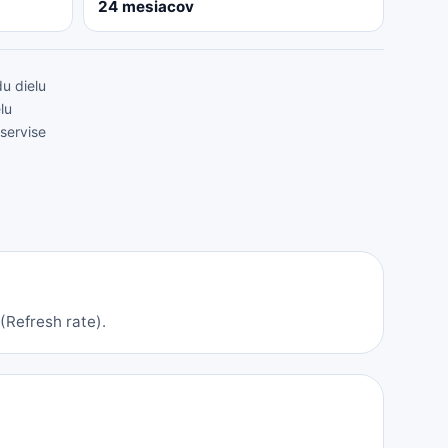
24 mesiacov
u dielu
lu
servise
(Refresh rate).