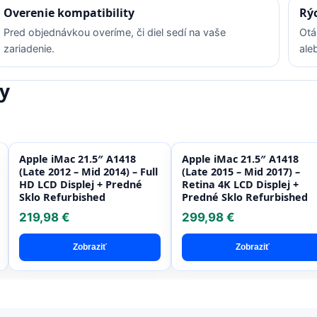
Overenie kompatibility
Rý
Pred objednávkou overíme, či diel sedí na vaše
Otá
zariadenie.
ale
y
Apple iMac 21.5″ A1418
Apple iMac 21.5″ A1418
(Late 2012 – Mid 2014) – Full
(Late 2015 – Mid 2017) –
HD LCD Displej + Predné
Retina 4K LCD Displej +
Sklo Refurbished
Predné Sklo Refurbished
219,98 €
299,98 €
Zobraziť
Zobraziť