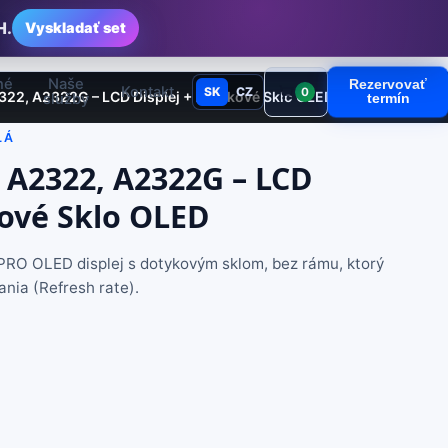
H.
Vyskladať set
né
Naše
Rezervovať
Kontakt
SK
CZ
0
22, A2322G – LCD Displej + Dotykové Sklo OLED
služby
termín
LÁ
 A2322, A2322G – LCD
kové Sklo OLED
PRO OLED displej s dotykovým sklom, bez rámu, ktorý
nia (Refresh rate).