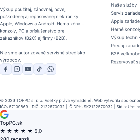
Naše služby
Výkup použitej, zánovnej, novej,
Servis zariade
poškodenej aj repasovanej elektroniky
Apple zariade
Apple, Windows a Android. Herná zóna –
Herné konzol
konzoly, PC a príslušenstvo pre
Výkup techni
zákazníkov (B2C) aj firmy (B2B).
Predaj zariade
Nie sme autorizované servisné stredisko
B2B veľkoob
výrobcov.
Rezervovať se
© 2026 TOPPC s. r. o. Všetky práva vyhradené.
Web vytvorila spoločno
IČO: 57109869 | DIČ: 2122570032 | IČ DPH: SK2122570032 | Sídlo: Urminc
TopPC.sk
★
★
★
★
★
5,0
280 recenzií