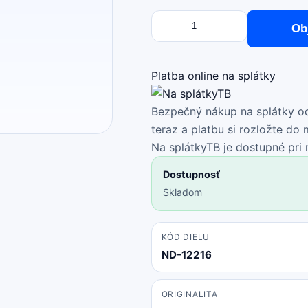
Množstvo
množstvo
Ob
ZTE
Axon
30
Platba online na splátky
5G
A2322,
Bezpečný nákup na splátky od
A2322G
teraz a platbu si rozložte do
-
Na splátkyTB je dostupné pri
LCD
Dostupnosť
Displej
Skladom
+
Dotykové
Sklo
KÓD DIELU
OLED
ND-12216
ORIGINALITA