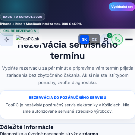
Vyskladať set
BACK TO SCHOOL 2026
iPhone + iMac + MacBook Intel za max. 999 € s DPH.
ONLINE REZERVÁCIA
0
SK
CZ
Rezervácia servisného
Režim
termínu
Vyplňte rezerváciu za pár minút a pripravíme vám termín prijatia
zariadenia bez zbytočného čakania. Ak si nie ste istí typom
poruchy, zvoľte diagnostiku.
REZERVÁCIA DO POZÁRUČNÉHO SERVISU
TopPC je nezávislý pozáručný servis elektroniky v Košiciach. Nie
sme autorizované servisné stredisko výrobcov.
Dôležité informácie
Diagnostika a úvodné nacenenie sú vždy
zdarma