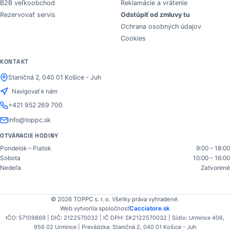
B2B veľkoobchod
Reklamácie a vrátenie
Rezervovať servis
Odstúpiť od zmluvy tu
Ochrana osobných údajov
Cookies
KONTAKT
Staničná 2, 040 01 Košice - Juh
Navigovať k nám
+421 952 269 700
info@toppc.sk
OTVÁRACIE HODINY
Pondelok – Piatok
9:00 – 18:00
Sobota
10:00 – 16:00
Nedeľa
Zatvorené
© 2026 TOPPC s. r. o. Všetky práva vyhradené.
Web vytvorila spoločnosť
Cacciatore.sk
IČO: 57109869 | DIČ: 2122570032 | IČ DPH: SK2122570032 | Sídlo: Urmince 406,
956 02 Urmince | Prevádzka: Staničná 2, 040 01 Košice - Juh