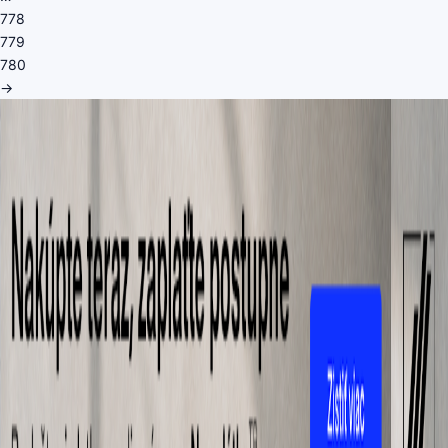
778
779
780
→