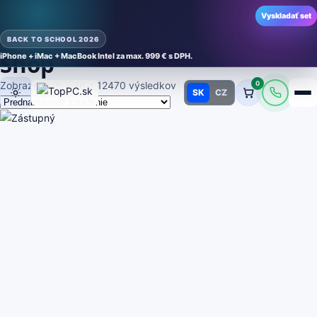
Vyskladať set
BACK TO SCHOOL 2026
Shop
iPhone + iMac + MacBook Intel za max. 999 € s DPH.
Zobrazených 1–16 z 12470 výsledkov
0
SK
CZ
Režim