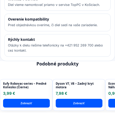
Diel vieme namontovať priamo v servise TopPC v Košiciach.
Overenie kompatibility
Pred objednávkou overíme, či diel sedí na vaše zariadenie.
Rýchly kontakt
Otázky k dielu riešime telefonicky na +421 952 269 700 alebo
cez kontakt.
Podobné produkty
Eufy Robovac-series – Predné
Dyson V7, V8 – Zadný kryt
Ecov
Koliesko (Čierne)
motora
Náhr
3,99 €
7,98 €
0,9
Zobraziť
Zobraziť