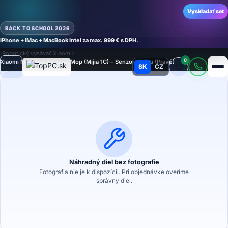
Vyskladať set
BACK TO SCHOOL 2026
iPhone + iMac + MacBook Intel za max. 999 € s DPH.
Domov
›
Náhradné diely
›
Príslušenstvo a náhradné diely pre vysávače
›
Náhradné diely
›
Robotický vysávač Xiaomi
›
0
Xiaomi Mi Robot Vacuum Mop (Mijia 1C) – Senzory Pádu (Pravé)
SK
CZ
Režim
Náhradný diel bez fotografie
Fotografia nie je k dispozícii. Pri objednávke overíme
správny diel.