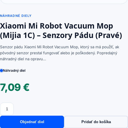
NÁHRADNÉ DIELY
Xiaomi Mi Robot Vacuum Mop
(Mijia 1C) – Senzory Pádu (Pravé)
Senzor pádu Xiaomi Mi Robot Vacuum Mop, ktorý sa má použiť, ak
pôvodný senzor prestal fungovať alebo je poškodený. Popredajný
náhradný diel na opravu…
Náhradný diel
7,09
€
Množstvo
množstvo
Xiaomi
Mi
Objednať diel
Pridať do košíka
Robot