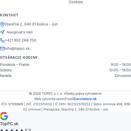
Cookies
KONTAKT
Staničná 2, 040 01 Košice - Juh
Navigovať k nám
+421 952 269 700
info@toppc.sk
OTVÁRACIE HODINY
Pondelok – Piatok
9:00 – 18:00
Sobota
10:00 – 16:00
Nedeľa
Zatvorené
© 2026 TOPPC s. r. o. Všetky práva vyhradené.
Web vytvorila spoločnosť
Cacciatore.sk
IČO: 57109869 | DIČ: 2122570032 | IČ DPH: SK2122570032 | Sídlo: Urmince 406, 956
02 Urmince | Prevádzka: Staničná 2, 040 01 Košice - Juh
TopPC.sk
★
★
★
★
★
5,0