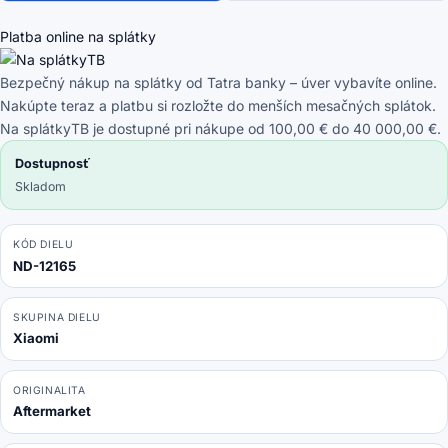
Vacuum
Mop
Platba online na splátky
(Mijia
1C)
Bezpečný nákup na splátky od Tatra banky – úver vybavíte online.
-
Nakúpte teraz a platbu si rozložte do menších mesačných splátok.
Senzory
Na splátkyTB je dostupné pri nákupe od 100,00 € do 40 000,00 €.
Pádu
Dostupnosť
(Pravé)
Skladom
KÓD DIELU
ND-12165
SKUPINA DIELU
Xiaomi
ORIGINALITA
Aftermarket