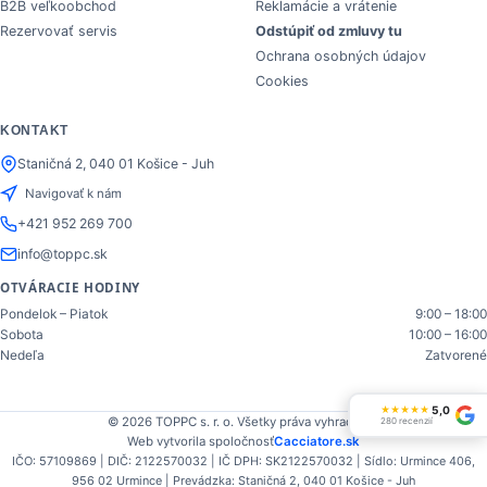
B2B veľkoobchod
Reklamácie a vrátenie
Rezervovať servis
Odstúpiť od zmluvy tu
Ochrana osobných údajov
Cookies
KONTAKT
Staničná 2, 040 01 Košice - Juh
Navigovať k nám
+421 952 269 700
info@toppc.sk
OTVÁRACIE HODINY
Pondelok – Piatok
9:00 – 18:00
Sobota
10:00 – 16:00
Nedeľa
Zatvorené
5,0
★
★
★
★
★
© 2026 TOPPC s. r. o. Všetky práva vyhradené.
280 recenzií
Web vytvorila spoločnosť
Cacciatore.sk
IČO: 57109869 | DIČ: 2122570032 | IČ DPH: SK2122570032 | Sídlo: Urmince 406,
956 02 Urmince | Prevádzka: Staničná 2, 040 01 Košice - Juh