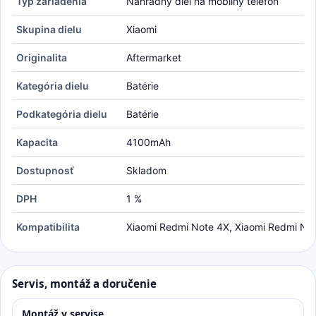
Typ zariadenia
Náhradný diel na mobilný telefón
Skupina dielu
Xiaomi
Originalita
Aftermarket
Kategória dielu
Batérie
Podkategória dielu
Batérie
Kapacita
4100mAh
Dostupnosť
Skladom
DPH
1 %
Kompatibilita
Xiaomi Redmi Note 4X, Xiaomi Redmi No
Servis, montáž a doručenie
Montáž v servise