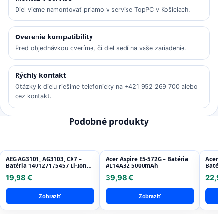
Diel vieme namontovať priamo v servise TopPC v Košiciach.
Overenie kompatibility
Pred objednávkou overíme, či diel sedí na vaše zariadenie.
Rýchly kontakt
Otázky k dielu riešime telefonicky na +421 952 269 700 alebo
cez kontakt.
Podobné produkty
AEG AG3101, AG3103, CX7 –
Acer Aspire E5-572G – Batéria
Acer
Batéria 140127175457 Li-Ion
AL14A32 5000mAh
Baté
10.8V 1500mAh HQ
7705
19,98 €
39,98 €
22,
Pac
Zobraziť
Zobraziť