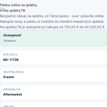
Note
Platba online na splátky
4
SD
Bezpečný nákup na splátky od Tatra banky – úver vybavíte online.
Global
Nakúpte teraz a platbu si rozložte do menších mesačných splátok.
-
Na splátkyTB je dostupné pri nákupe od 100,00 € do 40 000,00 €.
Batéria
Dostupnosť
BN43
Skladom
4100mAh
KÓD DIELU
ND-11726
SKUPINA DIELU
Xiaomi
ORIGINALITA
Aftermarket
ZÁRUKA