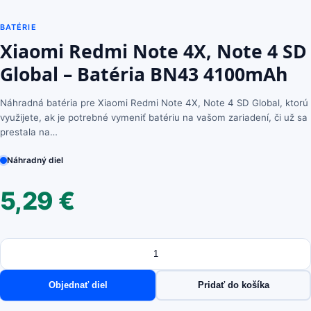
BATÉRIE
Xiaomi Redmi Note 4X, Note 4 SD
Global – Batéria BN43 4100mAh
Náhradná batéria pre Xiaomi Redmi Note 4X, Note 4 SD Global, ktorú
využijete, ak je potrebné vymeniť batériu na vašom zariadení, či už sa
prestala na…
Náhradný diel
5,29
€
Množstvo
množstvo
Xiaomi
Redmi
Objednať diel
Pridať do košíka
Note
4X,