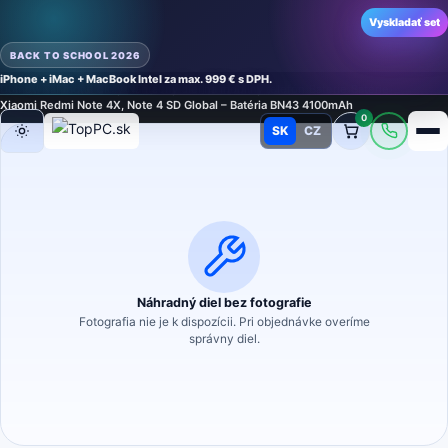
Vyskladať set
BACK TO SCHOOL 2026
iPhone + iMac + MacBook Intel za max. 999 € s DPH.
Domov
›
Náhradné diely
›
Náhradný diel na mobilný telefón
›
Batérie
›
Batérie
›
Xiaomi Redmi Note 4X, Note 4 SD Global – Batéria BN43 4100mAh
0
SK
CZ
Režim
Náhradný diel bez fotografie
Fotografia nie je k dispozícii. Pri objednávke overíme
správny diel.