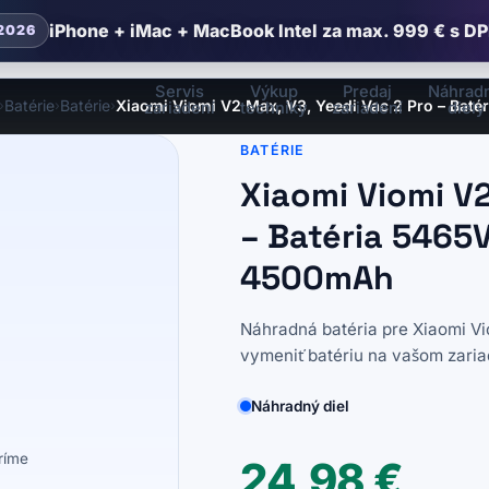
iPhone + iMac + MacBook Intel za max. 999 € s DP
2026
Servis
Výkup
Predaj
Náhrad
Batérie
Batérie
Xiaomi Viomi V2 Max, V3, Yeedi Vac 2 Pro – Bat
›
›
›
zariadení
techniky
zariadení
diely
BATÉRIE
Xiaomi Viomi V2
– Batéria 5465V
4500mAh
Náhradná batéria pre Xiaomi Vio
vymeniť batériu na vašom zariad
Náhradný diel
eríme
24,98
€