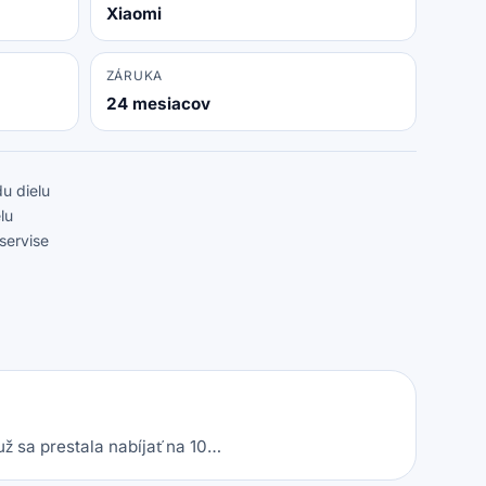
Xiaomi
ZÁRUKA
24 mesiacov
u dielu
lu
servise
už sa prestala nabíjať na 10…