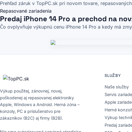
Prehľad záruk v TopPC.sk pri novom tovare, repasovaných z
Repasované zariadenia
Predaj iPhone 14 Pro a prechod na nov
Čo ovplyvňuje výkupnú cenu iPhone 14 Pro a kedy má zmyse
SLUŽBY
Naše služby
Výkup použitej, zánovnej, novej,
Servis zariade
poškodenej aj repasovanej elektroniky
Apple zariade
Apple, Windows a Android. Herná zóna –
Herné konzol
konzoly, PC a príslušenstvo pre
Výkup techni
zákazníkov (B2C) aj firmy (B2B).
Predaj zariad
Nie sme autorizované servisné stredisko