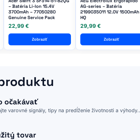
Acer Swift 3 SF314-51-82QG
AEG Electrolux Ergorapido
– Batéria Li-Ion 15.4V
AG-series – Batéria
3700mAh – 77050280
2199035011 12.0V 1500mAh
Genuine Service Pack
HQ
22,99 €
29,99 €
Zobraziť
Zobraziť
 produktu
o očakávať
te varovné signály, tipy na predĺženie životnosti a výhody..
užitý tovar