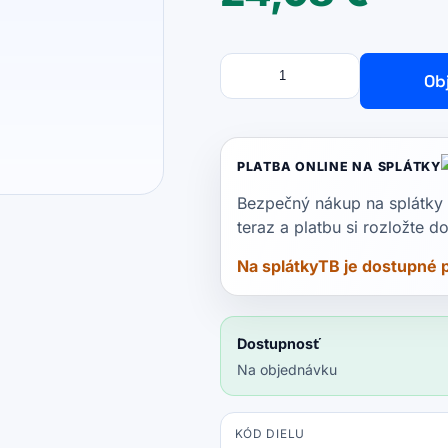
Množstvo
množstvo
Ob
Xiaomi
Viomi
V2
Max,
PLATBA ONLINE NA SPLÁTKY
V3,
Bezpečný nákup na splátky 
Yeedi
teraz a platbu si rozložte 
Vac
Na splátkyTB je dostupné 
2
Pro
-
Dostupnosť
Batéria
Na objednávku
5465V202
Li-
Ion
KÓD DIELU