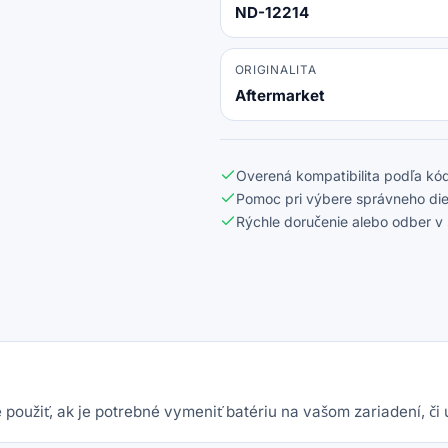
14.4V
ND-12214
4500mAh
ORIGINALITA
Aftermarket
Overená kompatibilita podľa kód
Pomoc pri výbere správneho die
Rýchle doručenie alebo odber v 
použiť, ak je potrebné vymeniť batériu na vašom zariadení, či 