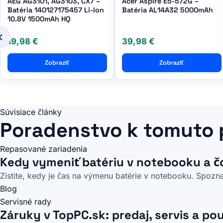
AEG AG3101, AG3103, CX7 –
Acer Aspire E5-572G –
Batéria 140127175457 Li-Ion
Batéria AL14A32 5000mAh
10.8V 1500mAh HQ
19,98 €
39,98 €
Zobraziť
Zobraziť
Súvisiace články
Poradenstvo k tomuto
Repasované zariadenia
Kedy vymeniť batériu v notebooku a č
Zistite, kedy je čas na výmenu batérie v notebooku. Spoznaj
Blog
Servisné rady
Záruky v TopPC.sk: predaj, servis a po