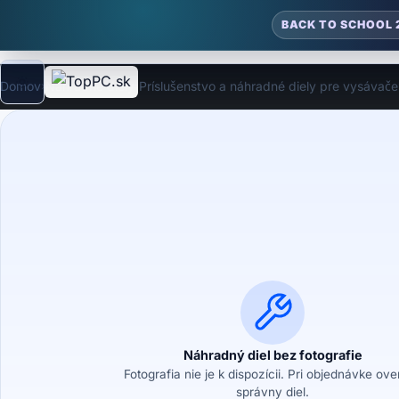
BACK TO SCHOOL 
Domov
Náhradné diely
Príslušenstvo a náhradné diely pre vysávače
›
›
Režim
Náhradný diel bez fotografie
Fotografia nie je k dispozícii. Pri objednávke ov
správny diel.