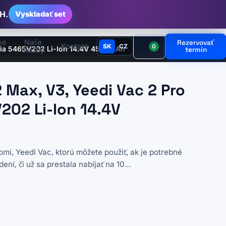
H.
Vyskladať set
né
Naše
Rezervovať
Kontakt
SK
CZ
0
éria 5465V202 Li-Ion 14.4V 4500mAh
služby
termín
 Max, V3, Yeedi Vac 2 Pro
202 Li-Ion 14.4V
mi, Yeedi Vac, ktorú môžete použiť, ak je potrebné
ení, či už sa prestala nabíjať na 10…